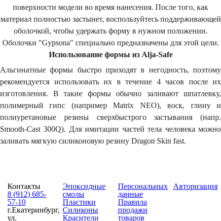
поверхности модели во время нанесения. После того, как
материал полностью застынет, воспользуйтесь поддерживающей
оболочкой, чтобы удержать форму в нужном положении.
Оболочки "Gypsona" специально предназначены для этой цели.
Использование формы из Alja-Safe
Альгинатные формы быстро приходят в негодность, поэтому
рекомендуется использовать их в течение 4 часов после их
изготовления. В такие формы обычно заливают шпатлевку,
полимерный гипс (например Matrix NEO), воск, глину и
полиуретановые резины сверхбыстрого застывания (напр.
Smooth-Cast 300Q). Для имитации частей тела человека можно
заливать мягкую силиконовую резину Dragon Skin fast.
Контакты
Эпоксидные
Персональных
Авторизация
8 (912) 685-
смолы
данные
57-10
Пластики
Правила
г.Екатеринбург,
Силиконы
продажи
ул.
Красители
товаров