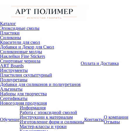
Каталог
Эпоксидные смолы
Пластики
Силиконы
Красители для смол
Добавки и Декор для Смол
Силиконовые молды
Наклейки Fine Stickers
Спиртовые чернила
Оплата и Доставка
ART Boards
Инструменты
Пластилин скульптурный
Полиуретаны
Добавки для силиконов и полиуретанов
Альгинаты
Наборы для творчества
Сертификаты
Новогодняя продукция
Информация
Работа с эпоксидной смолой
Инструкции к материалам
О компании
Обучение
Контакты
Изготовление форм и силиконы
Отзывы
Мастер-классы и уроки