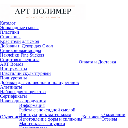
Каталог
Эпоксидные смолы
Пластики
Силиконы
Красители для смол
Добавки и Декор для Смол
Силиконовые молды
Наклейки Fine Stickers
Спиртовые чернила
Оплата и Доставка
ART Boards
Инструменты
Пластилин скульптурный
Полиуретаны
Добавки для силиконов и полиуретанов
Альгинаты
Наборы для творчества
Сертификаты
Новогодняя продукция
Информация
Работа с эпоксидной смолой
Инструкции к материалам
О компании
Обучение
Контакты
Изготовление форм и силиконы
Отзывы
Мастер-классы и уроки