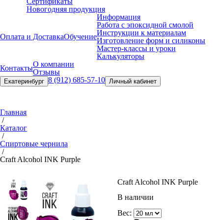
Сертификаты
Новогодняя продукция
Информация
Работа с эпоксидной смолой
Инструкции к материалам
Оплата и Доставка
Обучение
Изготовление форм и силиконы
Мастер-классы и уроки
Калькуляторы
О компании
Контакты
Отзывы
8 (912) 685-57-10
Екатеринбург
Личный кабинет
Главная
/
Каталог
/
Спиртовые чернила
/
Craft Alcohol INK Purple
Craft Alcohol INK Purple
В наличии
Вес: