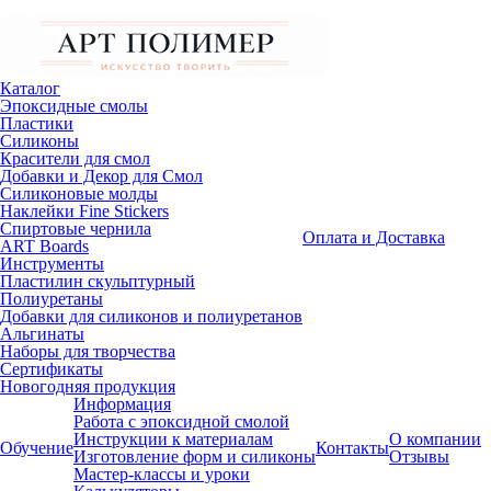
Каталог
Эпоксидные смолы
Пластики
Силиконы
Красители для смол
Добавки и Декор для Смол
Силиконовые молды
Наклейки Fine Stickers
Спиртовые чернила
Оплата и Доставка
ART Boards
Инструменты
Пластилин скульптурный
Полиуретаны
Добавки для силиконов и полиуретанов
Альгинаты
Наборы для творчества
Сертификаты
Новогодняя продукция
Информация
Работа с эпоксидной смолой
Инструкции к материалам
О компании
Обучение
Контакты
Изготовление форм и силиконы
Отзывы
Мастер-классы и уроки