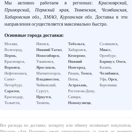
Мы активно работаем в регионах:
Красноярский,
Приморский, Пермский края, Тюменская, Челябинская,
Хабаровская обл., ХМАО, Курганская обл.
Доставка в эти
направления осуществляется максимально быстро.
Основные города доставки:
Москва,
Ижевск,
Тобольск
,
Соликамск,
Волгоград,
Нижний Тагил
,
Хабаровск,
Миасс
,
Пермь
,
Новосибирск
,
Кемерово
,
Оренбург,
Красноярск,
Ульяновск,
Нижний
Барнаул
,
Омск
,
Воронеж
,
Ярославль
,
Новгород
,
Казань,
Нефтеюганск,
Магнитогорск,
Рязань,
Томск
,
Челябинск
,
Санкт-
Владивосток
,
Пенза,
Уфа,
Орск
,
Петербург,
Чайковский,
Астрахань
,
Березники.
Саратов
,
Сургут,
Ростов-на-Дону,
Краснодар,
Иркутск
,
Самара,
Тольятти,
Тюмень,
Новокузнецк
,
Все расходы по доставке, возврату или обмену оплачивает покупатель.
Магазин «Арт Полимер» несет ответственность за товар до момента