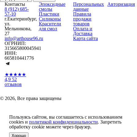
Контакты
Эпоксидные
Персональных
Авторизация
8 (912) 685-
смолы
данные
57-10
Пластики
Правила
г.Екатеринбург,
Силиконы
продажи
ул.
Красители
товаров
Мельникова,
для смол
Оплата и
27
Доставка
info@arthouse96.ru
Карта сайта
ОГРНИП:
315665800045941
ИНН:
665810441776
★★★★★
4,9
52
отзывов
© 2026, Все права защищены
Пользуясь сайтом, вы соглашаетесь с использованием
cookies и
политикой конфиденциальности
. Запретить
обработку cookie можете через браузер.
Хорошо