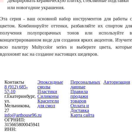
Декорировать керамическую плитку, стеклянные подставки
или новогодние украшения.
Эта серия - ваш основной набор инструментов для работы с
цветом. Комбинируйте оттенки, разбавляйте их спиртом для
получения полупрозрачных тонов или используйте в
концентрированном виде для создания ярких акцентов. Изучите
всю палитру Multycolor series и выберите цвета, которые
вдохновят вас на создание настоящих шедевров.
Контакты
Эпоксидные
Персональных
Авторизация
8 (912) 685-
смолы
данные
57-10
Пластики
Правила
г.Екатеринбург,
Силиконы
продажи
ул.
Красители
товаров
Мельникова,
для смол
Оплата и
27
Доставка
info@arthouse96.ru
Карта сайта
ОГРНИП:
315665800045941
ИНН: