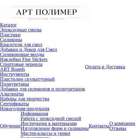
Каталог
Эпоксидные смолы
Пластики
Силиконы
Красители для смол
Добавки и Декор для Смол
Силиконовые молды
Наклейки Fine Stickers
Спиртовые чернила
Оплата и Доставка
ART Boards
Инструменты
Пластилин скульптурный
Полиуретаны
Добавки для силиконов и полиуретанов
Альгинаты
Наборы для творчества
Сертификаты
Новогодняя продукция
Информация
Работа с эпоксидной смолой
Инструкции к материалам
О компании
Обучение
Контакты
Изготовление форм и силиконы
Отзывы
Мастер-классы и уроки