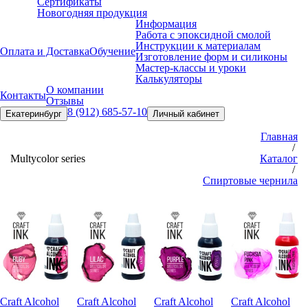
Сертификаты
Новогодняя продукция
Информация
Работа с эпоксидной смолой
Инструкции к материалам
Оплата и Доставка
Обучение
Изготовление форм и силиконы
Мастер-классы и уроки
Калькуляторы
О компании
Контакты
Отзывы
8 (912) 685-57-10
Екатеринбург
Личный кабинет
Главная
/
Multycolor series
Каталог
/
Спиртовые чернила
Craft Alcohol
Craft Alcohol
Craft Alcohol
Craft Alcohol