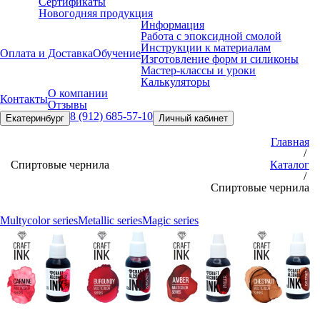
Сертификаты
Новогодняя продукция
Информация
Работа с эпоксидной смолой
Инструкции к материалам
Оплата и Доставка
Обучение
Изготовление форм и силиконы
Мастер-классы и уроки
Калькуляторы
О компании
Контакты
Отзывы
8 (912) 685-57-10
Екатеринбург
Личный кабинет
Главная
/
Спиртовые чернила
Каталог
/
Спиртовые чернила
Multycolor series
Metallic series
Magic series