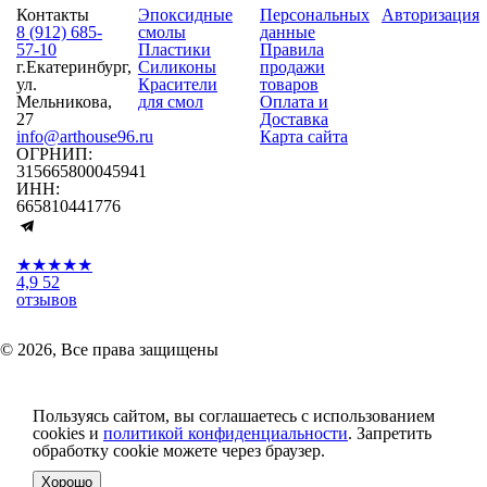
Контакты
Эпоксидные
Персональных
Авторизация
8 (912) 685-
смолы
данные
57-10
Пластики
Правила
г.Екатеринбург,
Силиконы
продажи
ул.
Красители
товаров
Мельникова,
для смол
Оплата и
27
Доставка
info@arthouse96.ru
Карта сайта
ОГРНИП:
315665800045941
ИНН:
665810441776
★★★★★
4,9
52
отзывов
© 2026, Все права защищены
Пользуясь сайтом, вы соглашаетесь с использованием
cookies и
политикой конфиденциальности
. Запретить
обработку cookie можете через браузер.
Хорошо