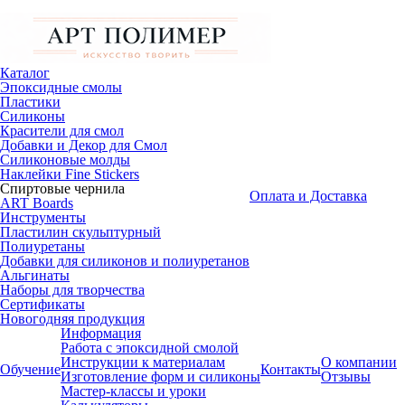
Каталог
Эпоксидные смолы
Пластики
Силиконы
Красители для смол
Добавки и Декор для Смол
Силиконовые молды
Наклейки Fine Stickers
Спиртовые чернила
Оплата и Доставка
ART Boards
Инструменты
Пластилин скульптурный
Полиуретаны
Добавки для силиконов и полиуретанов
Альгинаты
Наборы для творчества
Сертификаты
Новогодняя продукция
Информация
Работа с эпоксидной смолой
Инструкции к материалам
О компании
Обучение
Контакты
Изготовление форм и силиконы
Отзывы
Мастер-классы и уроки