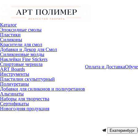
Каталог
Эпоксидные смолы
Пластики
Силиконы
Красители для смол
Добавки и Декор для Смол
Силиконовые молды
Наклейки Fine Stickers
Спиртовые чернила
Оплата и Доставка
Обуче
ART Boards
Инструменты
Пластилин скульптурный
Полиуретаны
Добавки для силиконов и полиуретанов
Альгинаты
Наборы для творчества
Сертификаты
Новогодняя продукция
Екатеринбург