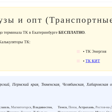
узы и опт (Транспортны
 до терминала ТК в Екатеринбурге
БЕСПЛАТНО
.
 Калькуляторы ТК:
• ТК Энергия
•
ТК КИТ
рский, Пермский края, Тюменская, Челябинская, Хабаровская о
славль
, Магнитогорск,
Владивосток
,
Томск
, Пенза,
Астрахань
, Ростов-на-