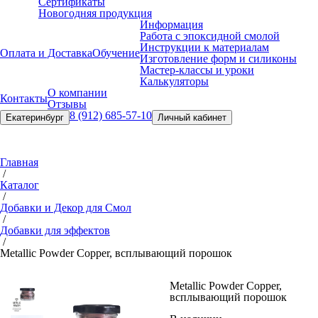
Сертификаты
Новогодняя продукция
Информация
Работа с эпоксидной смолой
Инструкции к материалам
Оплата и Доставка
Обучение
Изготовление форм и силиконы
Мастер-классы и уроки
Калькуляторы
О компании
Контакты
Отзывы
8 (912) 685-57-10
Екатеринбург
Личный кабинет
Главная
/
Каталог
/
Добавки и Декор для Смол
/
Добавки для эффектов
/
Metallic Powder Copper, всплыва
ющий порошок
Metallic Powder Copper,
всплыва
ющий порошок