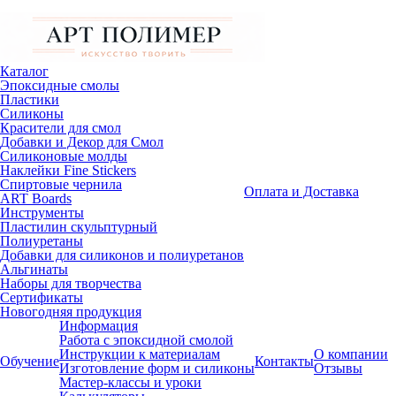
Каталог
Эпоксидные смолы
Пластики
Силиконы
Красители для смол
Добавки и Декор для Смол
Силиконовые молды
Наклейки Fine Stickers
Спиртовые чернила
Оплата и Доставка
ART Boards
Инструменты
Пластилин скульптурный
Полиуретаны
Добавки для силиконов и полиуретанов
Альгинаты
Наборы для творчества
Сертификаты
Новогодняя продукция
Информация
Работа с эпоксидной смолой
Инструкции к материалам
О компании
Обучение
Контакты
Изготовление форм и силиконы
Отзывы
Мастер-классы и уроки