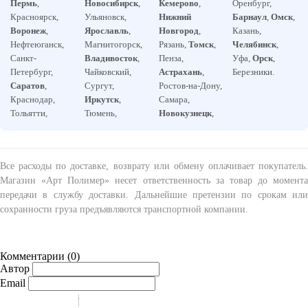
Пермь
,
Новосибирск
,
Кемерово
,
Оренбург,
Красноярск,
Ульяновск,
Нижний
Барнаул
,
Омск
,
Воронеж
,
Ярославль
,
Новгород
,
Казань,
Нефтеюганск,
Магнитогорск,
Рязань,
Томск
,
Челябинск
,
Санкт-
Владивосток
,
Пенза,
Уфа,
Орск
,
Петербург,
Чайковский,
Астрахань
,
Березники.
Саратов
,
Сургут,
Ростов-на-Дону,
Краснодар,
Иркутск
,
Самара,
Тольятти,
Тюмень,
Новокузнецк
,
Все расходы по доставке, возврату или обмену оплачивает покупатель.
Магазин «Арт Полимер» несет ответственность за товар до момента
передачи в службу доставки. Дальнейшие претензии по срокам или
сохранности груза предъявляются транспортной компании.
Комментарии (
0
)
Автор
Email
-
-