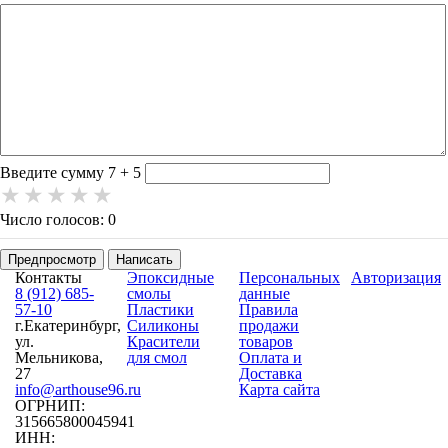
-
-
-
-
-
-
-
-
-
-
-
-
-
Введите сумму 7 + 5
Число голосов: 0
Предпросмотр
Написать
Контакты
Эпоксидные
Персональных
Авторизация
8 (912) 685-
смолы
данные
57-10
Пластики
Правила
г.Екатеринбург,
Силиконы
продажи
ул.
Красители
товаров
Мельникова,
для смол
Оплата и
27
Доставка
info@arthouse96.ru
Карта сайта
ОГРНИП:
315665800045941
ИНН: