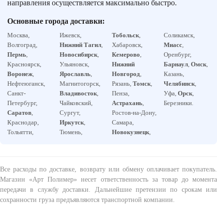
направления осуществляется максимально быстро.
Основные города доставки:
Москва,
Ижевск,
Тобольск
,
Соликамск,
Волгоград,
Нижний Тагил
,
Хабаровск,
Миасс
,
Пермь
,
Новосибирск
,
Кемерово
,
Оренбург,
Красноярск,
Ульяновск,
Нижний
Барнаул
,
Омск
,
Воронеж
,
Ярославль
,
Новгород
,
Казань,
Нефтеюганск,
Магнитогорск,
Рязань,
Томск
,
Челябинск
,
Санкт-
Владивосток
,
Пенза,
Уфа,
Орск
,
Петербург,
Чайковский,
Астрахань
,
Березники.
Саратов
,
Сургут,
Ростов-на-Дону,
Краснодар,
Иркутск
,
Самара,
Тольятти,
Тюмень,
Новокузнецк
,
Все расходы по доставке, возврату или обмену оплачивает покупатель.
Магазин «Арт Полимер» несет ответственность за товар до момента
передачи в службу доставки. Дальнейшие претензии по срокам или
сохранности груза предъявляются транспортной компании.