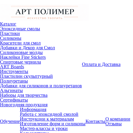
Каталог
Эпоксидные смолы
Пластики
Силиконы
Красители для смол
Добавки и Декор для Смол
Силиконовые молды
Наклейки Fine Stickers
Спиртовые чернила
Оплата и Доставка
ART Boards
Инструменты
Пластилин скульптурный
Полиуретаны
Добавки для силиконов и полиуретанов
Альгинаты
Наборы для творчества
Сертификаты
Новогодняя продукция
Информация
Работа с эпоксидной смолой
Инструкции к материалам
О компании
Обучение
Контакты
Изготовление форм и силиконы
Отзывы
Мастер-классы и уроки