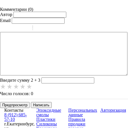
Комментарии (
0
)
Автор
Email
-
-
-
-
-
-
-
-
-
-
-
-
-
-
-
Введите сумму 2 + 3
Число голосов: 0
Предпросмотр
Написать
Контакты
Эпоксидные
Персональных
Авторизация
8 (912) 685-
смолы
данные
57-10
Пластики
Правила
г.Екатеринбург,
Силиконы
продажи