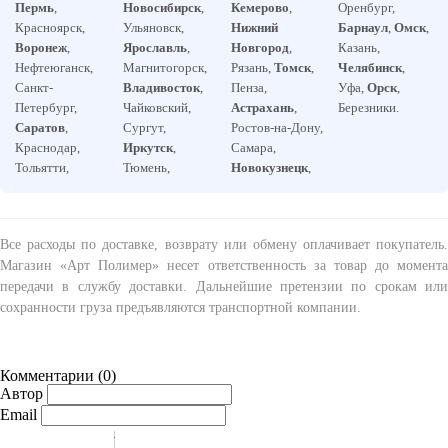
Пермь
,
Новосибирск
,
Кемерово
,
Оренбург,
Красноярск,
Ульяновск,
Нижний
Барнаул
,
Омск
,
Воронеж
,
Ярославль
,
Новгород
,
Казань,
Нефтеюганск,
Магнитогорск,
Рязань,
Томск
,
Челябинск
,
Санкт-
Владивосток
,
Пенза,
Уфа,
Орск
,
Петербург,
Чайковский,
Астрахань
,
Березники.
Саратов
,
Сургут,
Ростов-на-Дону,
Краснодар,
Иркутск
,
Самара,
Тольятти,
Тюмень,
Новокузнецк
,
Все расходы по доставке, возврату или обмену оплачивает покупатель.
Магазин «Арт Полимер» несет ответственность за товар до момента
передачи в службу доставки. Дальнейшие претензии по срокам или
сохранности груза предъявляются транспортной компании.
Комментарии (
0
)
Автор
Email
-