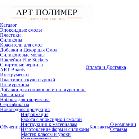
Каталог
Эпоксидные смолы
Пластики
Силиконы
Красители для смол
Добавки и Декор для Смол
Силиконовые молды
Наклейки Fine Stickers
Спиртовые чернила
Оплата и Доставка
ART Boards
Инструменты
Пластилин скульптурный
Полиуретаны
Добавки для силиконов и полиуретанов
Альгинаты
Наборы для творчества
Сертификаты
Новогодняя продукция
Информация
Работа с эпоксидной смолой
Инструкции к материалам
О компании
Обучение
Контакты
Изготовление форм и силиконы
Отзывы
Мастер-классы и уроки