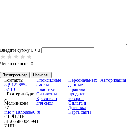
-
-
-
-
-
-
-
-
-
-
-
-
-
-
Введите сумму 6 + 3
Число голосов: 0
Предпросмотр
Написать
Контакты
Эпоксидные
Персональных
Авторизация
8 (912) 685-
смолы
данные
57-10
Пластики
Правила
г.Екатеринбург,
Силиконы
продажи
ул.
Красители
товаров
Мельникова,
для смол
Оплата и
27
Доставка
info@arthouse96.ru
Карта сайта
ОГРНИП:
315665800045941
ИНН: