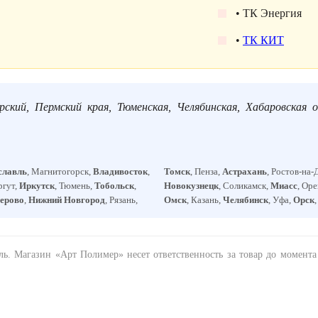
• ТК Энергия
•
ТК КИТ
рский, Пермский края, Тюменская, Челябинская, Хабаровская о
славль
, Магнитогорск,
Владивосток
,
Томск
, Пенза,
Астрахань
, Ростов-на-
ргут,
Иркутск
, Тюмень,
Тобольск
,
Новокузнецк
, Соликамск,
Миасс
, Ор
ерово
,
Нижний Новгород
, Рязань,
Омск
, Казань,
Челябинск
, Уфа,
Орск
ель. Магазин «Арт Полимер» несет ответственность за товар до момент