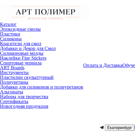
Каталог
Эпоксидные смолы
Пластики
Силиконы
Красители для смол
Добавки и Декор для Смол
Силиконовые молды
Наклейки Fine Stickers
Спиртовые чернила
Оплата и Доставка
Обуче
ART Boards
Инструменты
Пластилин скульптурный
Полиуретаны
Добавки для силиконов и полиуретанов
Альгинаты
Наборы для творчества
Сертификаты
Новогодняя продукция
Екатеринбург