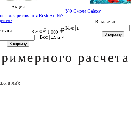
Акция
УФ Смола Galaxy
ола для рисования ResinArt №3
дитель
В наличии
Кол:
личии
3 300
1 000
В корзину
Вес:
В корзину
примерного расчета
еры в мм):