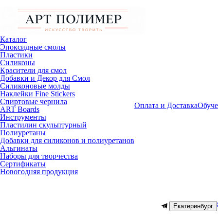
Каталог
Эпоксидные смолы
Пластики
Силиконы
Красители для смол
Добавки и Декор для Смол
Силиконовые молды
Наклейки Fine Stickers
Спиртовые чернила
Оплата и Доставка
Обуче
ART Boards
Инструменты
Пластилин скульптурный
Полиуретаны
Добавки для силиконов и полиуретанов
Альгинаты
Наборы для творчества
Сертификаты
Новогодняя продукция
Екатеринбург