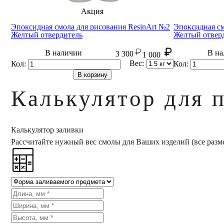
Акция
Эпоксидная смола для рисования ResinArt №2
Эпоксидная см
Желтый отвердитель
Желтый отвер
В наличии
В на
3 300
1 000
Вес:
Кол:
Кол:
В корзину
Калькулятор для 
Калькулятор заливки
Рассчитайте нужный вес смолы для Ваших изделий (все разм