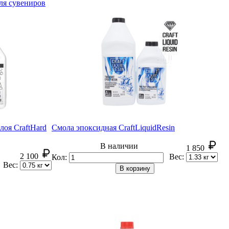
ля сувениров
лоя CraftHard
Смола эпоксидная CraftLiquid
Resin
В наличии
1 850
2 100
Вес:
Кол:
Вес:
В корзину