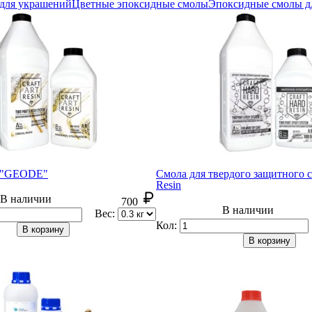
для украшений
Цветные эпоксидные смолы
Эпоксидные смолы д
in "GEODE"
Смола для твердого защитного с
Resin
В наличии
700
В наличии
Вес:
Кол:
В корзину
В корзину