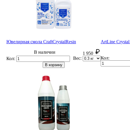
Ювелирная смола CraftCrystal
Resin
ArtLine Crysta
В наличии
1 950
Кол:
Вес:
Кол:
В корзину