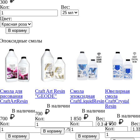
300
Кол:
Вес:
Цвет:
В корзину
Эпоксидные смолы
Смола для
Craft Art Resin
Смола
Ювелирная
рисования
"GEODE"
эпоксидная
смола
CraftArt
Resin
CraftLiquid
Resin
CraftCrystal
В наличии
Resin
В наличии
В наличии
700
В наличии
700
Кол:
1 850
Вес:
Кол:
Вес:
Кол:
1 950
Вес:
Кол:
В корзину
В корзину
В корзину