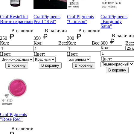
CraftResin
Tint
Craft
Pigments
Craft
Pigments
Craft
Pigments
Винно-красный
Pearl "Red"
"Crimson"
"Burgundy
Satin"
В наличии
В наличии
В наличии
В наличии
250
350
300
Кол:
Кол:
Вес:
Кол:
Вес:
300
Вес:
Кол:
Цвет:
Цвет:
Цвет:
Цвет:
В корзину
В корзину
В корзину
В корзину
Craft
Pigments
"Rose Red"
В наличии