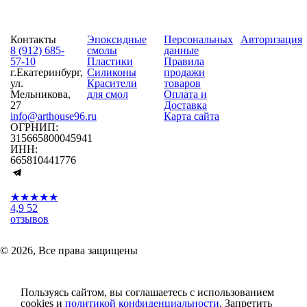
Контакты
Эпоксидные
Персональных
Авторизация
8 (912) 685-
смолы
данные
57-10
Пластики
Правила
г.Екатеринбург,
Силиконы
продажи
ул.
Красители
товаров
Мельникова,
для смол
Оплата и
27
Доставка
info@arthouse96.ru
Карта сайта
ОГРНИП:
315665800045941
ИНН:
665810441776
★★★★★
4,9
52
отзывов
© 2026, Все права защищены
Пользуясь сайтом, вы соглашаетесь с использованием
cookies и
политикой конфиденциальности
. Запретить