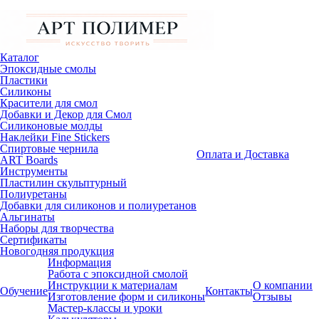
Каталог
Эпоксидные смолы
Пластики
Силиконы
Красители для смол
Добавки и Декор для Смол
Силиконовые молды
Наклейки Fine Stickers
Спиртовые чернила
Оплата и Доставка
ART Boards
Инструменты
Пластилин скульптурный
Полиуретаны
Добавки для силиконов и полиуретанов
Альгинаты
Наборы для творчества
Сертификаты
Новогодняя продукция
Информация
Работа с эпоксидной смолой
Инструкции к материалам
О компании
Обучение
Контакты
Изготовление форм и силиконы
Отзывы
Мастер-классы и уроки