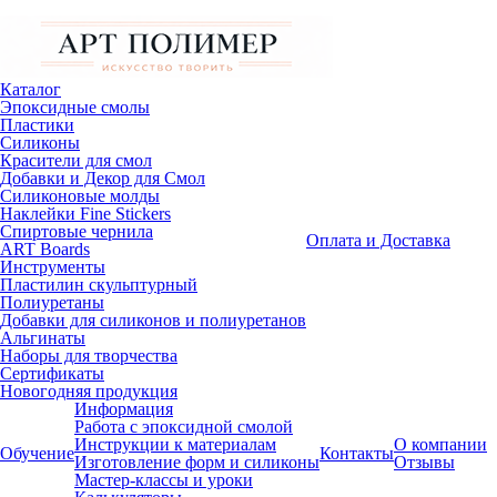
Каталог
Эпоксидные смолы
Пластики
Силиконы
Красители для смол
Добавки и Декор для Смол
Силиконовые молды
Наклейки Fine Stickers
Спиртовые чернила
Оплата и Доставка
ART Boards
Инструменты
Пластилин скульптурный
Полиуретаны
Добавки для силиконов и полиуретанов
Альгинаты
Наборы для творчества
Сертификаты
Новогодняя продукция
Информация
Работа с эпоксидной смолой
Инструкции к материалам
О компании
Обучение
Контакты
Изготовление форм и силиконы
Отзывы
Мастер-классы и уроки