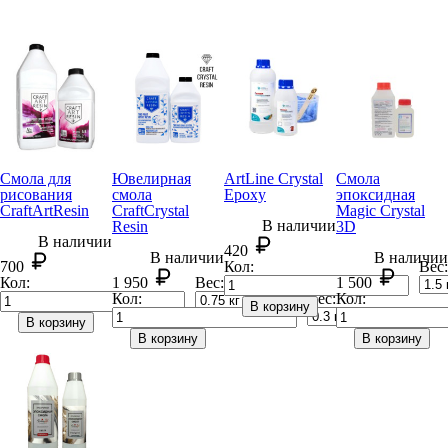
Смола для
Ювелирная
ArtLine Crystal
Смола
рисования
смола
Epoxy
эпоксидная
CraftArt
Resin
CraftCrystal
Magic Crystal
В наличии
Resin
3D
В наличии
420
В наличии
В наличии
700
Кол:
Вес:
Кол:
1 950
Вес:
1 500
Кол:
Вес:
Кол:
В корзину
В корзину
В корзину
В корзину