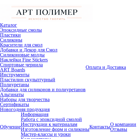
Каталог
Эпоксидные смолы
Пластики
Силиконы
Красители для смол
Добавки и Декор для Смол
Силиконовые молды
Наклейки Fine Stickers
Спиртовые чернила
Оплата и Доставка
ART Boards
Инструменты
Пластилин скульптурный
Полиуретаны
Добавки для силиконов и полиуретанов
Альгинаты
Наборы для творчества
Сертификаты
Новогодняя продукция
Информация
Работа с эпоксидной смолой
Инструкции к материалам
О компании
Обучение
Контакты
Изготовление форм и силиконы
Отзывы
Мастер-классы и уроки