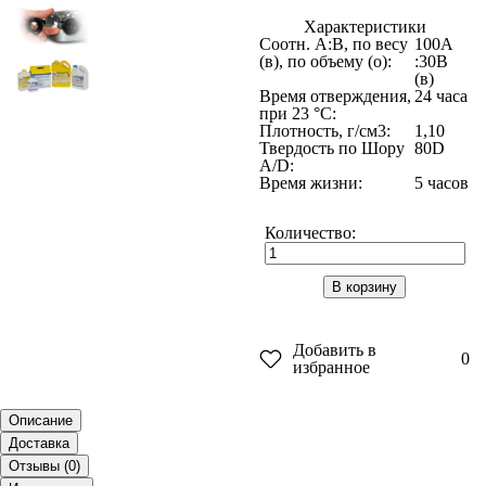
Характеристики
Соотн. A:B, по весу
100A
(в), по объему (о):
:30B
(в)
Время отверждения,
24 часа
при 23 °C:
Плотность, г/см3:
1,10
Твердость по Шору
80D
A/D:
Время жизни:
5 часов
Количество:
В корзину
Добавить в
0
избранное
Описание
Доставка
Отзывы (
0
)