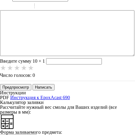
-
-
-
-
-
-
-
-
-
-
-
-
-
-
-
Введите сумму 10 + 1
Число голосов: 0
Предпросмотр
Написать
Инструкции
PDF
Инструкция к EpoxAcast 690
Калькулятор заливки
Рассчитайте нужный вес смолы для Ваших изделий (
все
размеры в мм
):
Форма заливаемого предмета: