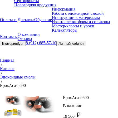
Сертификаты
Новогодняя продукция
Информация
Работа с эпоксидной смолой
Инструкции к материалам
Оплата и Доставка
Обучение
Изготовление форм и силиконы
Мастер-классы и уроки
Калькуляторы
О компании
Контакты
Отзывы
8 (912) 685-57-10
Екатеринбург
Личный кабинет
Главная
/
Каталог
/
Эпоксидные смолы
/
EpoxAcast 690
EpoxAcast 690
В наличии
19 500