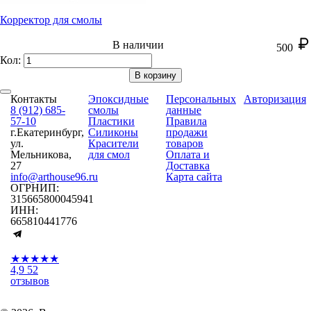
Корректор для смолы
В наличии
500
Кол:
В корзину
Контакты
Эпоксидные
Персональных
Авторизация
8 (912) 685-
смолы
данные
57-10
Пластики
Правила
г.Екатеринбург,
Силиконы
продажи
ул.
Красители
товаров
Мельникова,
для смол
Оплата и
27
Доставка
info@arthouse96.ru
Карта сайта
ОГРНИП:
315665800045941
ИНН:
665810441776
★★★★★
4,9
52
отзывов