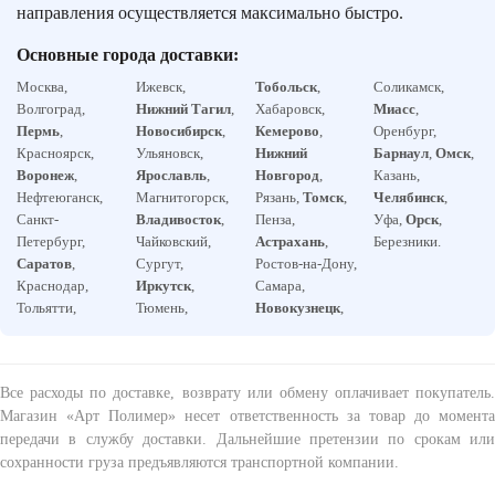
направления осуществляется максимально быстро.
Основные города доставки:
Москва,
Ижевск,
Тобольск
,
Соликамск,
Волгоград,
Нижний Тагил
,
Хабаровск,
Миасс
,
Пермь
,
Новосибирск
,
Кемерово
,
Оренбург,
Красноярск,
Ульяновск,
Нижний
Барнаул
,
Омск
,
Воронеж
,
Ярославль
,
Новгород
,
Казань,
Нефтеюганск,
Магнитогорск,
Рязань,
Томск
,
Челябинск
,
Санкт-
Владивосток
,
Пенза,
Уфа,
Орск
,
Петербург,
Чайковский,
Астрахань
,
Березники.
Саратов
,
Сургут,
Ростов-на-Дону,
Краснодар,
Иркутск
,
Самара,
Тольятти,
Тюмень,
Новокузнецк
,
Все расходы по доставке, возврату или обмену оплачивает покупатель.
Магазин «Арт Полимер» несет ответственность за товар до момента
передачи в службу доставки. Дальнейшие претензии по срокам или
сохранности груза предъявляются транспортной компании.