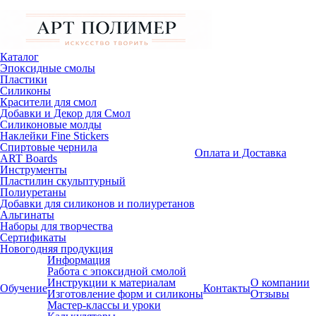
Каталог
Эпоксидные смолы
Пластики
Силиконы
Красители для смол
Добавки и Декор для Смол
Силиконовые молды
Наклейки Fine Stickers
Спиртовые чернила
Оплата и Доставка
ART Boards
Инструменты
Пластилин скульптурный
Полиуретаны
Добавки для силиконов и полиуретанов
Альгинаты
Наборы для творчества
Сертификаты
Новогодняя продукция
Информация
Работа с эпоксидной смолой
Инструкции к материалам
О компании
Обучение
Контакты
Изготовление форм и силиконы
Отзывы
Мастер-классы и уроки