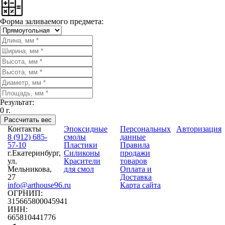
Форма заливаемого предмета:
Результат:
0
г.
Рассчитать вес
Контакты
Эпоксидные
Персональных
Авторизация
8 (912) 685-
смолы
данные
57-10
Пластики
Правила
г.Екатеринбург,
Силиконы
продажи
ул.
Красители
товаров
Мельникова,
для смол
Оплата и
27
Доставка
info@arthouse96.ru
Карта сайта
ОГРНИП:
315665800045941
ИНН:
665810441776