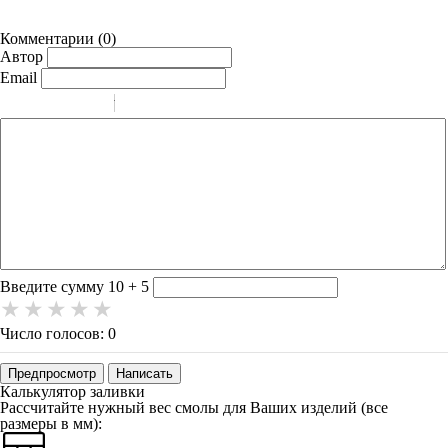
Комментарии (
0
)
Автор
Email
-
-
-
-
-
-
-
-
-
-
-
-
-
-
-
Введите сумму 10 + 5
Число голосов: 0
Предпросмотр
Написать
Калькулятор заливки
Рассчитайте нужный вес смолы для Ваших изделий (
все
размеры в мм
):