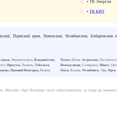
• ТК Энергия
•
ТК КИТ
рский, Пермский края, Тюменская, Челябинская, Хабаровская о
славль
, Магнитогорск,
Владивосток
,
Томск
, Пенза,
Астрахань
, Ростов-на-
ргут,
Иркутск
, Тюмень,
Тобольск
,
Новокузнецк
, Соликамск,
Миасс
, Ор
ерово
,
Нижний Новгород
, Рязань,
Омск
, Казань,
Челябинск
, Уфа,
Орск
ель. Магазин «Арт Полимер» несет ответственность за товар до момент