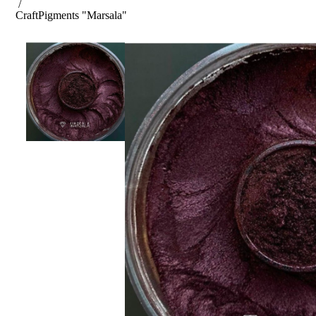
/
Craft
Pigments "Marsala"