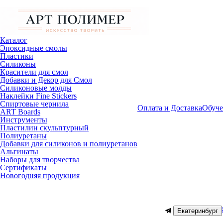
Каталог
Эпоксидные смолы
Пластики
Силиконы
Красители для смол
Добавки и Декор для Смол
Силиконовые молды
Наклейки Fine Stickers
Спиртовые чернила
Оплата и Доставка
Обуче
ART Boards
Инструменты
Пластилин скульптурный
Полиуретаны
Добавки для силиконов и полиуретанов
Альгинаты
Наборы для творчества
Сертификаты
Новогодняя продукция
Екатеринбург