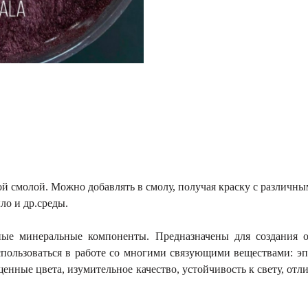
й смолой. Можно добавлять в смолу, получая краску с различн
ыло и др.среды.
ьные минеральные компоненты. Предназначены для создания о
спользоваться в работе со многими связующими веществами: э
щенные цвета, изумительное качество, устойчивость к свету, от