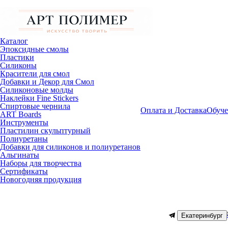
Каталог
Эпоксидные смолы
Пластики
Силиконы
Красители для смол
Добавки и Декор для Смол
Силиконовые молды
Наклейки Fine Stickers
Спиртовые чернила
Оплата и Доставка
Обуче
ART Boards
Инструменты
Пластилин скульптурный
Полиуретаны
Добавки для силиконов и полиуретанов
Альгинаты
Наборы для творчества
Сертификаты
Новогодняя продукция
Екатеринбург