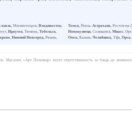
славль
, Магнитогорск,
Владивосток
,
Томск
, Пенза,
Астрахань
, Ростов-на-
ргут,
Иркутск
, Тюмень,
Тобольск
,
Новокузнецк
, Соликамск,
Миасс
, Ор
ерово
,
Нижний Новгород
, Рязань,
Омск
, Казань,
Челябинск
, Уфа,
Орск
ель. Магазин «Арт Полимер» несет ответственность за товар до момент