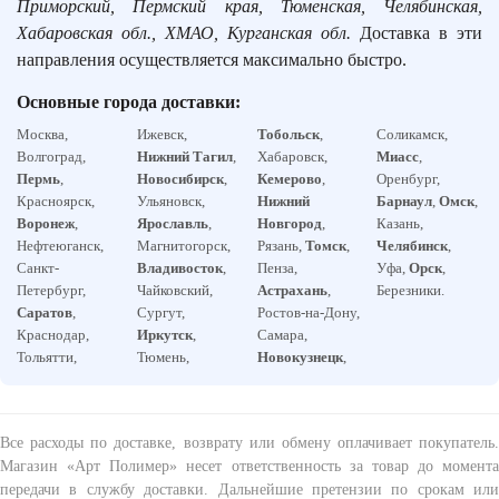
Приморский, Пермский края, Тюменская, Челябинская,
Хабаровская обл., ХМАО, Курганская обл.
Доставка в эти
направления осуществляется максимально быстро.
Основные города доставки:
Москва,
Ижевск,
Тобольск
,
Соликамск,
Волгоград,
Нижний Тагил
,
Хабаровск,
Миасс
,
Пермь
,
Новосибирск
,
Кемерово
,
Оренбург,
Красноярск,
Ульяновск,
Нижний
Барнаул
,
Омск
,
Воронеж
,
Ярославль
,
Новгород
,
Казань,
Нефтеюганск,
Магнитогорск,
Рязань,
Томск
,
Челябинск
,
Санкт-
Владивосток
,
Пенза,
Уфа,
Орск
,
Петербург,
Чайковский,
Астрахань
,
Березники.
Саратов
,
Сургут,
Ростов-на-Дону,
Краснодар,
Иркутск
,
Самара,
Тольятти,
Тюмень,
Новокузнецк
,
Все расходы по доставке, возврату или обмену оплачивает покупатель.
Магазин «Арт Полимер» несет ответственность за товар до момента
передачи в службу доставки. Дальнейшие претензии по срокам или