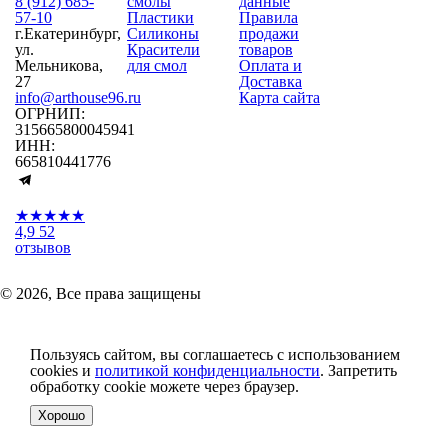
8 (912) 685-
смолы
данные
57-10
Пластики
Правила
г.Екатеринбург,
Силиконы
продажи
ул.
Красители
товаров
Мельникова,
для смол
Оплата и
27
Доставка
info@arthouse96.ru
Карта сайта
ОГРНИП:
315665800045941
ИНН:
665810441776
★★★★★
4,9
52
отзывов
© 2026, Все права защищены
Пользуясь сайтом, вы соглашаетесь с использованием
cookies и
политикой конфиденциальности
. Запретить
обработку cookie можете через браузер.
Хорошо