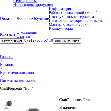
Сертификаты
Новогодняя продукция
Информация
Работа с эпоксидной смолой
Инструкции к материалам
Оплата и Доставка
Обучение
Изготовление форм и силиконы
Мастер-классы и уроки
Калькуляторы
О компании
Контакты
Отзывы
8 (912) 685-57-10
Екатеринбург
Личный кабинет
Главная
/
Каталог
/
Красители для смол
/
Пигменты для смолы
/
Craft
Pigments "Iron"
Craft
Pigments "Iron"
В наличии