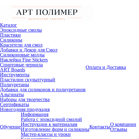
Каталог
Эпоксидные смолы
Пластики
Силиконы
Красители для смол
Добавки и Декор для Смол
Силиконовые молды
Наклейки Fine Stickers
Спиртовые чернила
Оплата и Доставка
ART Boards
Инструменты
Пластилин скульптурный
Полиуретаны
Добавки для силиконов и полиуретанов
Альгинаты
Наборы для творчества
Сертификаты
Новогодняя продукция
Информация
Работа с эпоксидной смолой
Инструкции к материалам
О компании
Обучение
Контакты
Изготовление форм и силиконы
Отзывы
Мастер-классы и уроки