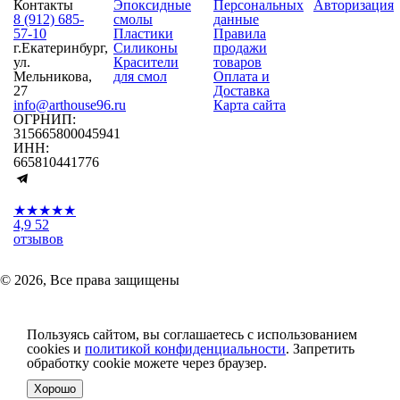
Контакты
Эпоксидные
Персональных
Авторизация
8 (912) 685-
смолы
данные
57-10
Пластики
Правила
г.Екатеринбург,
Силиконы
продажи
ул.
Красители
товаров
Мельникова,
для смол
Оплата и
27
Доставка
info@arthouse96.ru
Карта сайта
ОГРНИП:
315665800045941
ИНН:
665810441776
★★★★★
4,9
52
отзывов
© 2026, Все права защищены
Пользуясь сайтом, вы соглашаетесь с использованием
cookies и
политикой конфиденциальности
. Запретить
обработку cookie можете через браузер.
Хорошо