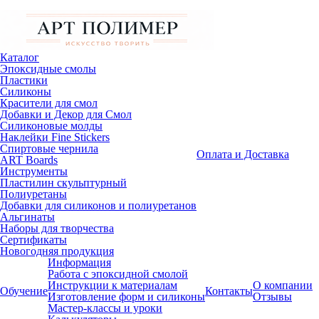
Каталог
Эпоксидные смолы
Пластики
Силиконы
Красители для смол
Добавки и Декор для Смол
Силиконовые молды
Наклейки Fine Stickers
Спиртовые чернила
Оплата и Доставка
ART Boards
Инструменты
Пластилин скульптурный
Полиуретаны
Добавки для силиконов и полиуретанов
Альгинаты
Наборы для творчества
Сертификаты
Новогодняя продукция
Информация
Работа с эпоксидной смолой
Инструкции к материалам
О компании
Обучение
Контакты
Изготовление форм и силиконы
Отзывы
Мастер-классы и уроки