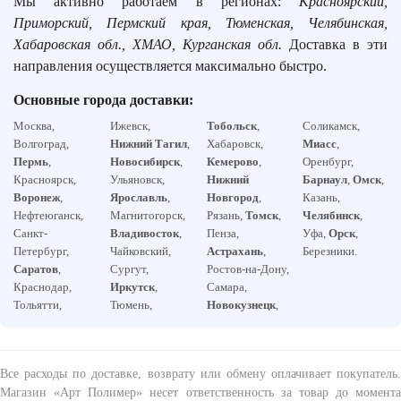
Мы активно работаем в регионах:
Красноярский,
Приморский, Пермский края, Тюменская, Челябинская,
Хабаровская обл., ХМАО, Курганская обл.
Доставка в эти
направления осуществляется максимально быстро.
Основные города доставки:
Москва,
Ижевск,
Тобольск
,
Соликамск,
Волгоград,
Нижний Тагил
,
Хабаровск,
Миасс
,
Пермь
,
Новосибирск
,
Кемерово
,
Оренбург,
Красноярск,
Ульяновск,
Нижний
Барнаул
,
Омск
,
Воронеж
,
Ярославль
,
Новгород
,
Казань,
Нефтеюганск,
Магнитогорск,
Рязань,
Томск
,
Челябинск
,
Санкт-
Владивосток
,
Пенза,
Уфа,
Орск
,
Петербург,
Чайковский,
Астрахань
,
Березники.
Саратов
,
Сургут,
Ростов-на-Дону,
Краснодар,
Иркутск
,
Самара,
Тольятти,
Тюмень,
Новокузнецк
,
Все расходы по доставке, возврату или обмену оплачивает покупатель.
Магазин «Арт Полимер» несет ответственность за товар до момента