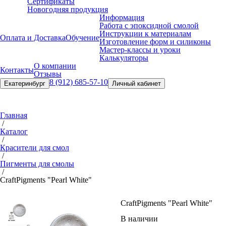
Сертификаты
Новогодняя продукция
Информация
Работа с эпоксидной смолой
Инструкции к материалам
Оплата и Доставка
Обучение
Изготовление форм и силиконы
Мастер-классы и уроки
Калькуляторы
О компании
Контакты
Отзывы
8 (912) 685-57-10
Екатеринбург
Личный кабинет
Главная
/
Каталог
/
Красители для смол
/
Пигменты для смолы
/
Craft
Pigments "Pearl White"
Craft
Pigments "Pearl White"
В наличии