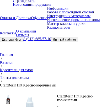
Сертификаты
Новогодняя продукция
Информация
Работа с эпоксидной смолой
Инструкции к материалам
Оплата и Доставка
Обучение
Изготовление форм и силиконы
Мастер-классы и уроки
Калькуляторы
О компании
Контакты
Отзывы
8 (912) 685-57-10
Екатеринбург
Личный кабинет
Главная
/
Каталог
/
Красители для смол
/
Тинты для смолы
/
CraftResin
Tint Красно-коричневый
CraftResin
Tint Красно-
коричневый