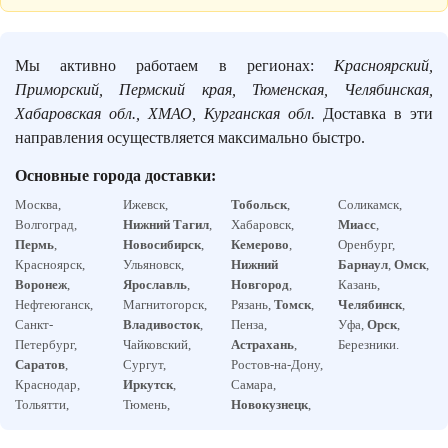
Мы активно работаем в регионах:
Красноярский,
Приморский, Пермский края, Тюменская, Челябинская,
Хабаровская обл., ХМАО, Курганская обл.
Доставка в эти
направления осуществляется максимально быстро.
Основные города доставки:
Москва,
Ижевск,
Тобольск
,
Соликамск,
Волгоград,
Нижний Тагил
,
Хабаровск,
Миасс
,
Пермь
,
Новосибирск
,
Кемерово
,
Оренбург,
Красноярск,
Ульяновск,
Нижний
Барнаул
,
Омск
,
Воронеж
,
Ярославль
,
Новгород
,
Казань,
Нефтеюганск,
Магнитогорск,
Рязань,
Томск
,
Челябинск
,
Санкт-
Владивосток
,
Пенза,
Уфа,
Орск
,
Петербург,
Чайковский,
Астрахань
,
Березники.
Саратов
,
Сургут,
Ростов-на-Дону,
Краснодар,
Иркутск
,
Самара,
Тольятти,
Тюмень,
Новокузнецк
,