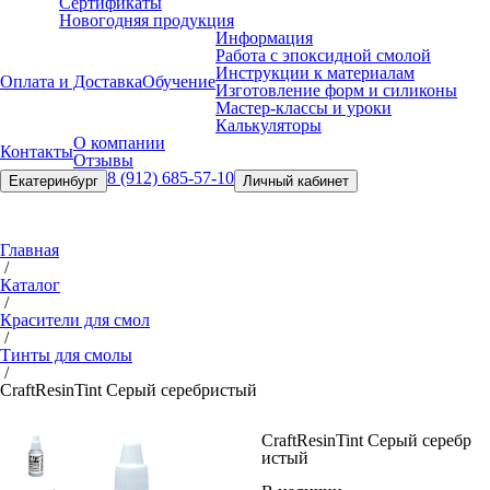
Сертификаты
Новогодняя продукция
Информация
Работа с эпоксидной смолой
Инструкции к материалам
Оплата и Доставка
Обучение
Изготовление форм и силиконы
Мастер-классы и уроки
Калькуляторы
О компании
Контакты
Отзывы
8 (912) 685-57-10
Екатеринбург
Личный кабинет
Главная
/
Каталог
/
Красители для смол
/
Тинты для смолы
/
CraftResin
Tint Серый серебр
истый
CraftResin
Tint Серый серебр
истый