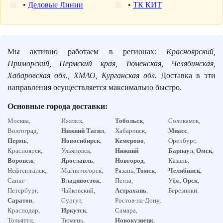
•
Деловые Линии
•
ТК КИТ
Мы активно работаем в регионах:
Красноярский,
Приморский, Пермский края, Тюменская, Челябинская,
Хабаровская обл., ХМАО, Курганская обл.
Доставка в эти
направления осуществляется максимально быстро.
Основные города доставки:
Москва,
Ижевск,
Тобольск
,
Соликамск,
Волгоград,
Нижний Тагил
,
Хабаровск,
Миасс
,
Пермь
,
Новосибирск
,
Кемерово
,
Оренбург,
Красноярск,
Ульяновск,
Нижний
Барнаул
,
Омск
,
Воронеж
,
Ярославль
,
Новгород
,
Казань,
Нефтеюганск,
Магнитогорск,
Рязань,
Томск
,
Челябинск
,
Санкт-
Владивосток
,
Пенза,
Уфа,
Орск
,
Петербург,
Чайковский,
Астрахань
,
Березники.
Саратов
,
Сургут,
Ростов-на-Дону,
Краснодар,
Иркутск
,
Самара,
Тольятти,
Тюмень,
Новокузнецк
,