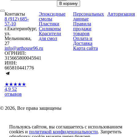
В корзину
Контакты
Эпоксидные
Персональных
Авторизация
8 (912) 685-
смолы
данные
57-10
Пластики
Правила
г.Екатеринбург,
Силиконы
продажи
ул.
Красители
товаров
Мельникова,
для смол
Оплата и
27
Доставка
info@arthouse96.ru
Карта сайта
ОГРНИП:
315665800045941
ИНН:
665810441776
★★★★★
4,9
52
отзывов
© 2026, Все права защищены
Пользуясь сайтом, вы соглашаетесь с использованием
cookies и
политикой конфиденциальности
. Запретить
обработку cookie можете через браузер.