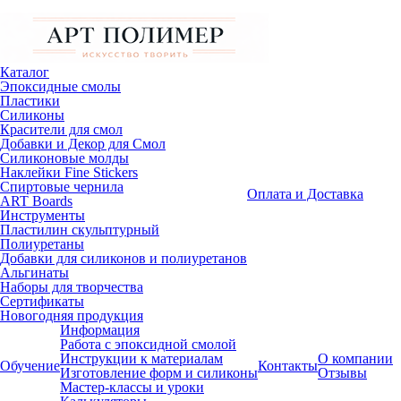
Каталог
Эпоксидные смолы
Пластики
Силиконы
Красители для смол
Добавки и Декор для Смол
Силиконовые молды
Наклейки Fine Stickers
Спиртовые чернила
Оплата и Доставка
ART Boards
Инструменты
Пластилин скульптурный
Полиуретаны
Добавки для силиконов и полиуретанов
Альгинаты
Наборы для творчества
Сертификаты
Новогодняя продукция
Информация
Работа с эпоксидной смолой
Инструкции к материалам
О компании
Обучение
Контакты
Изготовление форм и силиконы
Отзывы
Мастер-классы и уроки