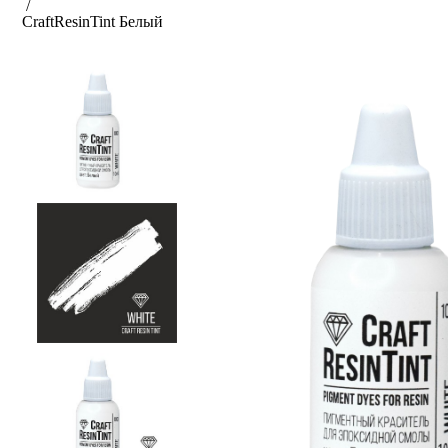
/
CraftResin
Tint Белый