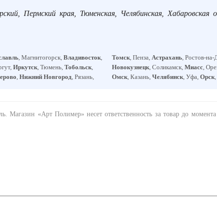
рский, Пермский края, Тюменская, Челябинская, Хабаровская о
славль
, Магнитогорск,
Владивосток
,
Томск
, Пенза,
Астрахань
, Ростов-на-
ргут,
Иркутск
, Тюмень,
Тобольск
,
Новокузнецк
, Соликамск,
Миасс
, Ор
ерово
,
Нижний Новгород
, Рязань,
Омск
, Казань,
Челябинск
, Уфа,
Орск
ель. Магазин «Арт Полимер» несет ответственность за товар до момент