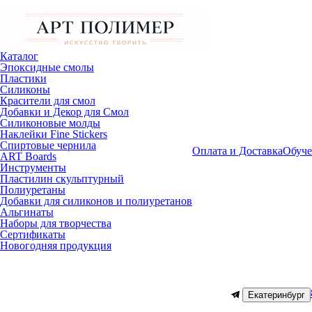
Каталог
Эпоксидные смолы
Пластики
Силиконы
Красители для смол
Добавки и Декор для Смол
Силиконовые молды
Наклейки Fine Stickers
Спиртовые чернила
Оплата и Доставка
Обуче
ART Boards
Инструменты
Пластилин скульптурный
Полиуретаны
Добавки для силиконов и полиуретанов
Альгинаты
Наборы для творчества
Сертификаты
Новогодняя продукция
Екатеринбург