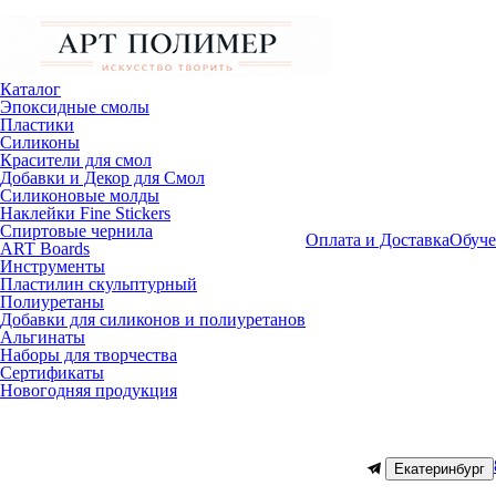
Каталог
Эпоксидные смолы
Пластики
Силиконы
Красители для смол
Добавки и Декор для Смол
Силиконовые молды
Наклейки Fine Stickers
Спиртовые чернила
Оплата и Доставка
Обуче
ART Boards
Инструменты
Пластилин скульптурный
Полиуретаны
Добавки для силиконов и полиуретанов
Альгинаты
Наборы для творчества
Сертификаты
Новогодняя продукция
Екатеринбург