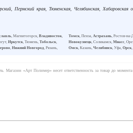
рский, Пермский края, Тюменская, Челябинская, Хабаровская о
славль
, Магнитогорск,
Владивосток
,
Томск
, Пенза,
Астрахань
, Ростов-на-
ргут,
Иркутск
, Тюмень,
Тобольск
,
Новокузнецк
, Соликамск,
Миасс
, Ор
ерово
,
Нижний Новгород
, Рязань,
Омск
, Казань,
Челябинск
, Уфа,
Орск
ель. Магазин «Арт Полимер» несет ответственность за товар до момент