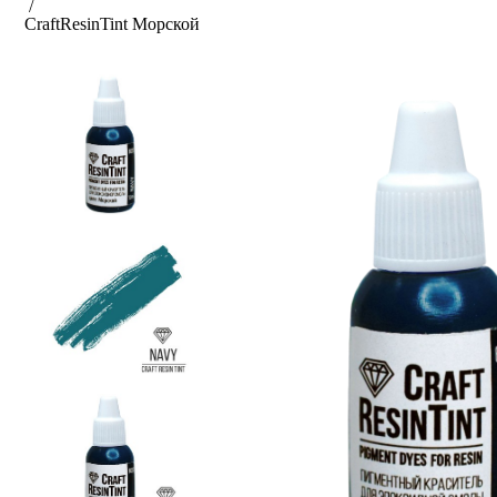
/
CraftResin
Tint Морской