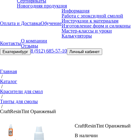
Сертификаты
Новогодняя продукция
Информация
Работа с эпоксидной смолой
Инструкции к материалам
Оплата и Доставка
Обучение
Изготовление форм и силиконы
Мастер-классы и уроки
Калькуляторы
О компании
Контакты
Отзывы
8 (912) 685-57-10
Екатеринбург
Личный кабинет
Главная
/
Каталог
/
Красители для смол
/
Тинты для смолы
/
CraftResin
Tint Оранжевый
CraftResin
Tint Оранжевый
В наличии