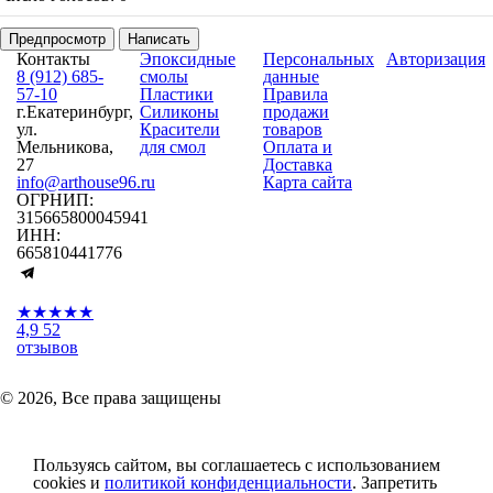
Предпросмотр
Написать
Контакты
Эпоксидные
Персональных
Авторизация
8 (912) 685-
смолы
данные
57-10
Пластики
Правила
г.Екатеринбург,
Силиконы
продажи
ул.
Красители
товаров
Мельникова,
для смол
Оплата и
27
Доставка
info@arthouse96.ru
Карта сайта
ОГРНИП:
315665800045941
ИНН:
665810441776
★★★★★
4,9
52
отзывов
© 2026, Все права защищены
Пользуясь сайтом, вы соглашаетесь с использованием
cookies и
политикой конфиденциальности
. Запретить