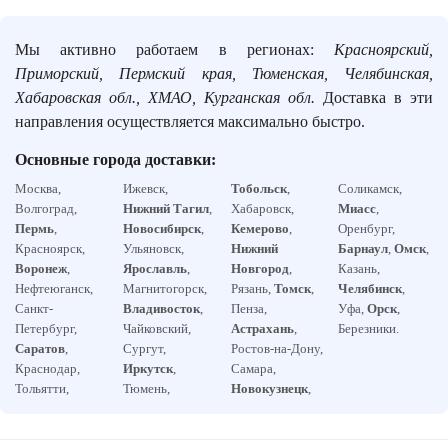
Мы активно работаем в регионах:
Красноярский,
Приморский, Пермский края, Тюменская, Челябинская,
Хабаровская обл., ХМАО, Курганская обл.
Доставка в эти
направления осуществляется максимально быстро.
Основные города доставки:
Москва,
Ижевск,
Тобольск
,
Соликамск,
Волгоград,
Нижний Тагил
,
Хабаровск,
Миасс
,
Пермь
,
Новосибирск
,
Кемерово
,
Оренбург,
Красноярск,
Ульяновск,
Нижний
Барнаул
,
Омск
,
Воронеж
,
Ярославль
,
Новгород
,
Казань,
Нефтеюганск,
Магнитогорск,
Рязань,
Томск
,
Челябинск
,
Санкт-
Владивосток
,
Пенза,
Уфа,
Орск
,
Петербург,
Чайковский,
Астрахань
,
Березники.
Саратов
,
Сургут,
Ростов-на-Дону,
Краснодар,
Иркутск
,
Самара,
Тольятти,
Тюмень,
Новокузнецк
,