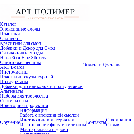
Каталог
Эпоксидные смолы
Пластики
Силиконы
Красители для смол
Добавки и Декор для Смол
Силиконовые молды
Наклейки Fine Stickers
Спиртовые чернила
Оплата и Доставка
ART Boards
Инструменты
Пластилин скульптурный
Полиуретаны
Добавки для силиконов и полиуретанов
Альгинаты
Наборы для творчества
Сертификаты
Новогодняя продукция
Информация
Работа с эпоксидной смолой
Инструкции к материалам
О компании
Обучение
Контакты
Изготовление форм и силиконы
Отзывы
Мастер-классы и уроки