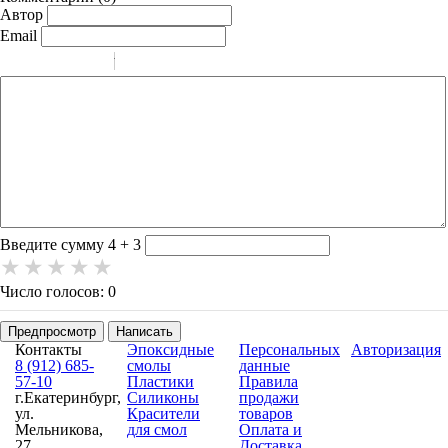
Автор
Email
-
-
-
-
-
-
-
-
-
-
-
-
-
-
-
Введите сумму 4 + 3
Число голосов: 0
Предпросмотр
Написать
Контакты
Эпоксидные
Персональных
Авторизация
8 (912) 685-
смолы
данные
57-10
Пластики
Правила
г.Екатеринбург,
Силиконы
продажи
ул.
Красители
товаров
Мельникова,
для смол
Оплата и
27
Доставка