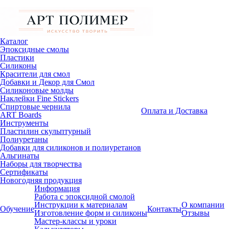
Каталог
Эпоксидные смолы
Пластики
Силиконы
Красители для смол
Добавки и Декор для Смол
Силиконовые молды
Наклейки Fine Stickers
Спиртовые чернила
Оплата и Доставка
ART Boards
Инструменты
Пластилин скульптурный
Полиуретаны
Добавки для силиконов и полиуретанов
Альгинаты
Наборы для творчества
Сертификаты
Новогодняя продукция
Информация
Работа с эпоксидной смолой
Инструкции к материалам
О компании
Обучение
Контакты
Изготовление форм и силиконы
Отзывы
Мастер-классы и уроки