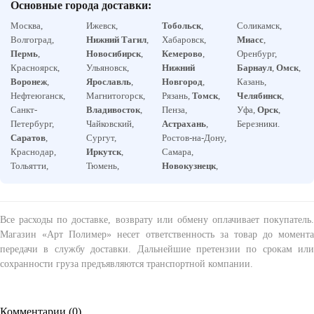
Основные города доставки:
Москва,
Ижевск,
Тобольск
,
Соликамск,
Волгоград,
Нижний Тагил
,
Хабаровск,
Миасс
,
Пермь
,
Новосибирск
,
Кемерово
,
Оренбург,
Красноярск,
Ульяновск,
Нижний
Барнаул
,
Омск
,
Воронеж
,
Ярославль
,
Новгород
,
Казань,
Нефтеюганск,
Магнитогорск,
Рязань,
Томск
,
Челябинск
,
Санкт-
Владивосток
,
Пенза,
Уфа,
Орск
,
Петербург,
Чайковский,
Астрахань
,
Березники.
Саратов
,
Сургут,
Ростов-на-Дону,
Краснодар,
Иркутск
,
Самара,
Тольятти,
Тюмень,
Новокузнецк
,
Все расходы по доставке, возврату или обмену оплачивает покупатель.
Магазин «Арт Полимер» несет ответственность за товар до момента
передачи в службу доставки. Дальнейшие претензии по срокам или
сохранности груза предъявляются транспортной компании.
Комментарии (
0
)