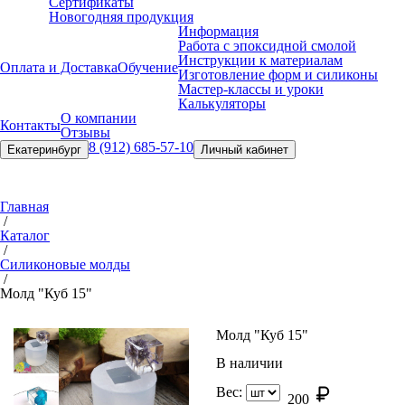
Сертификаты
Новогодняя продукция
Информация
Работа с эпоксидной смолой
Инструкции к материалам
Оплата и Доставка
Обучение
Изготовление форм и силиконы
Мастер-классы и уроки
Калькуляторы
О компании
Контакты
Отзывы
8 (912) 685-57-10
Екатеринбург
Личный кабинет
Главная
/
Каталог
/
Силиконовые молды
/
Молд "Куб 15"
Молд "Куб 15"
В наличии
Вес:
200