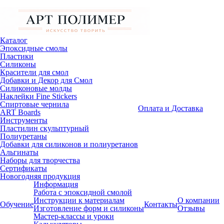
Каталог
Эпоксидные смолы
Пластики
Силиконы
Красители для смол
Добавки и Декор для Смол
Силиконовые молды
Наклейки Fine Stickers
Спиртовые чернила
Оплата и Доставка
ART Boards
Инструменты
Пластилин скульптурный
Полиуретаны
Добавки для силиконов и полиуретанов
Альгинаты
Наборы для творчества
Сертификаты
Новогодняя продукция
Информация
Работа с эпоксидной смолой
Инструкции к материалам
О компании
Обучение
Контакты
Изготовление форм и силиконы
Отзывы
Мастер-классы и уроки