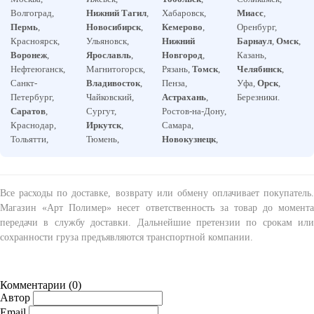
Волгоград,
Нижний Тагил
,
Хабаровск,
Миасс
,
Пермь
,
Новосибирск
,
Кемерово
,
Оренбург,
Красноярск,
Ульяновск,
Нижний
Барнаул
,
Омск
,
Воронеж
,
Ярославль
,
Новгород
,
Казань,
Нефтеюганск,
Магнитогорск,
Рязань,
Томск
,
Челябинск
,
Санкт-
Владивосток
,
Пенза,
Уфа,
Орск
,
Петербург,
Чайковский,
Астрахань
,
Березники.
Саратов
,
Сургут,
Ростов-на-Дону,
Краснодар,
Иркутск
,
Самара,
Тольятти,
Тюмень,
Новокузнецк
,
Все расходы по доставке, возврату или обмену оплачивает покупатель.
Магазин «Арт Полимер» несет ответственность за товар до момента
передачи в службу доставки. Дальнейшие претензии по срокам или
сохранности груза предъявляются транспортной компании.
Комментарии (
0
)
Автор
Email