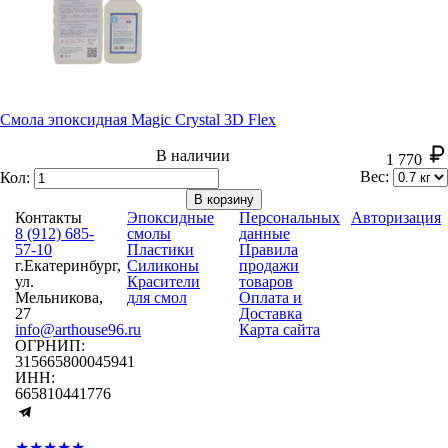
Смола эпоксидная Magic Crystal 3D Flex
В наличии
1 770
Вес:
Кол:
В корзину
Контакты
Эпоксидные
Персональных
Авторизация
8 (912) 685-
смолы
данные
57-10
Пластики
Правила
г.Екатеринбург,
Силиконы
продажи
ул.
Красители
товаров
Мельникова,
для смол
Оплата и
27
Доставка
info@arthouse96.ru
Карта сайта
ОГРНИП:
315665800045941
ИНН:
665810441776
★★★★★