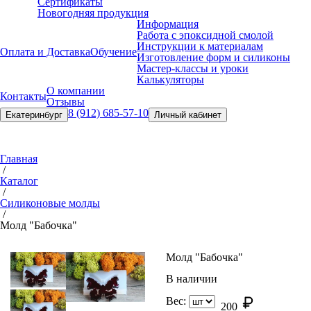
Сертификаты
Новогодняя продукция
Информация
Работа с эпоксидной смолой
Инструкции к материалам
Оплата и Доставка
Обучение
Изготовление форм и силиконы
Мастер-классы и уроки
Калькуляторы
О компании
Контакты
Отзывы
8 (912) 685-57-10
Екатеринбург
Личный кабинет
Главная
/
Каталог
/
Силиконовые молды
/
Молд "Бабочка"
Молд "Бабочка"
В наличии
Вес:
200