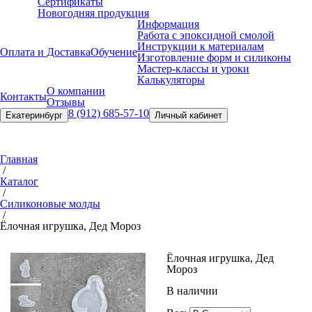
Сертификаты
Новогодняя продукция
Информация
Работа с эпоксидной смолой
Инструкции к материалам
Оплата и Доставка
Обучение
Изготовление форм и силиконы
Мастер-классы и уроки
Калькуляторы
О компании
Контакты
Отзывы
8 (912) 685-57-10
Екатеринбург
Личный кабинет
Главная
/
Каталог
/
Силиконовые молды
/
Ёлочная игрушка, Дед Мороз
Ёлочная игрушка, Дед
Мороз
В наличии