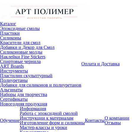
Каталог
Эпоксидные смолы
Пластики
Силиконы
Красители для смол
Добавки и Декор для Смол
Силиконовые молды
Наклейки Fine Stickers
Спиртовые чернила
Оплата и Доставка
ART Boards
Инструменты
Пластилин скульптурный
Полиуретаны
Добавки для силиконов и полиуретанов
Альгинаты
Наборы для творчества
Сертификаты
Новогодняя продукция
Информация
Работа с эпоксидной смолой
Инструкции к материалам
О компании
Обучение
Контакты
Изготовление форм и силиконы
Отзывы
Мастер-классы и уроки