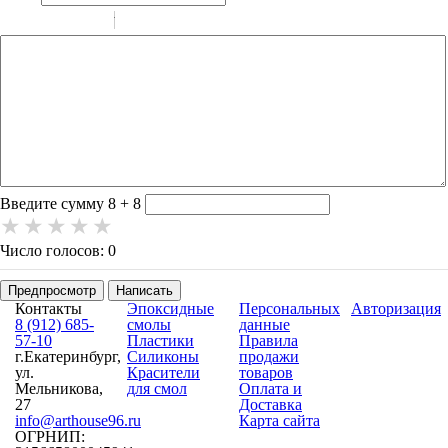
-
-
-
-
-
-
-
-
-
-
-
-
-
-
-
Введите сумму 8 + 8
Число голосов: 0
Предпросмотр
Написать
Контакты
Эпоксидные
Персональных
Авторизация
8 (912) 685-
смолы
данные
57-10
Пластики
Правила
г.Екатеринбург,
Силиконы
продажи
ул.
Красители
товаров
Мельникова,
для смол
Оплата и
27
Доставка
info@arthouse96.ru
Карта сайта
ОГРНИП: