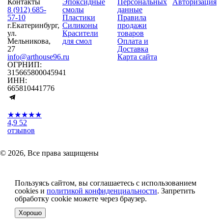
Контакты
Эпоксидные
Персональных
Авторизация
8 (912) 685-
смолы
данные
57-10
Пластики
Правила
г.Екатеринбург,
Силиконы
продажи
ул.
Красители
товаров
Мельникова,
для смол
Оплата и
27
Доставка
info@arthouse96.ru
Карта сайта
ОГРНИП:
315665800045941
ИНН:
665810441776
★★★★★
4,9
52
отзывов
© 2026, Все права защищены
Пользуясь сайтом, вы соглашаетесь с использованием
cookies и
политикой конфиденциальности
. Запретить
обработку cookie можете через браузер.
Хорошо