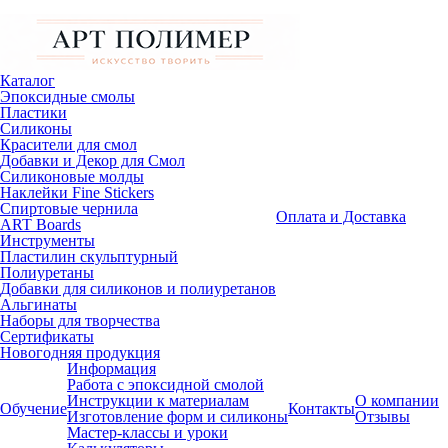
Каталог
Эпоксидные смолы
Пластики
Силиконы
Красители для смол
Добавки и Декор для Смол
Силиконовые молды
Наклейки Fine Stickers
Спиртовые чернила
Оплата и Доставка
ART Boards
Инструменты
Пластилин скульптурный
Полиуретаны
Добавки для силиконов и полиуретанов
Альгинаты
Наборы для творчества
Сертификаты
Новогодняя продукция
Информация
Работа с эпоксидной смолой
Инструкции к материалам
О компании
Обучение
Контакты
Изготовление форм и силиконы
Отзывы
Мастер-классы и уроки