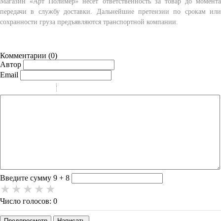
Магазин «Арт Полимер» несет ответственность за товар до момента
передачи в службу доставки. Дальнейшие претензии по срокам или
сохранности груза предъявляются транспортной компании.
Комментарии (
0
)
Автор
Email
-
-
-
-
-
-
-
-
-
-
-
-
-
-
-
Введите сумму 9 + 8
Число голосов: 0
Предпросмотр
Написать