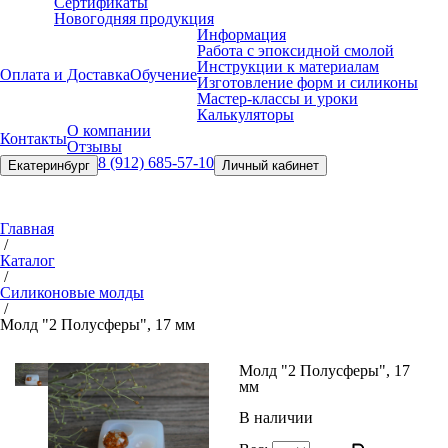
Сертификаты
Новогодняя продукция
Информация
Работа с эпоксидной смолой
Инструкции к материалам
Оплата и Доставка
Обучение
Изготовление форм и силиконы
Мастер-классы и уроки
Калькуляторы
О компании
Контакты
Отзывы
8 (912) 685-57-10
Екатеринбург
Личный кабинет
Главная
/
Каталог
/
Силиконовые молды
/
Молд "2 Полусферы", 17 мм
Молд "2 Полусферы", 17
мм
В наличии