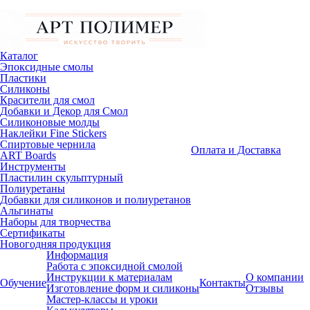
Каталог
Эпоксидные смолы
Пластики
Силиконы
Красители для смол
Добавки и Декор для Смол
Силиконовые молды
Наклейки Fine Stickers
Спиртовые чернила
Оплата и Доставка
ART Boards
Инструменты
Пластилин скульптурный
Полиуретаны
Добавки для силиконов и полиуретанов
Альгинаты
Наборы для творчества
Сертификаты
Новогодняя продукция
Информация
Работа с эпоксидной смолой
Инструкции к материалам
О компании
Обучение
Контакты
Изготовление форм и силиконы
Отзывы
Мастер-классы и уроки