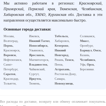
Мы активно работаем в регионах:
Красноярский,
Приморский, Пермский края, Тюменская, Челябинская,
Хабаровская обл., ХМАО, Курганская обл.
Доставка в эти
направления осуществляется максимально быстро.
Основные города доставки:
Москва,
Ижевск,
Тобольск
,
Соликамск,
Волгоград,
Нижний Тагил
,
Хабаровск,
Миасс
,
Пермь
,
Новосибирск
,
Кемерово
,
Оренбург,
Красноярск,
Ульяновск,
Нижний
Барнаул
,
Омск
,
Воронеж
,
Ярославль
,
Новгород
,
Казань,
Нефтеюганск,
Магнитогорск,
Рязань,
Томск
,
Челябинск
,
Санкт-
Владивосток
,
Пенза,
Уфа,
Орск
,
Петербург,
Чайковский,
Астрахань
,
Березники.
Саратов
,
Сургут,
Ростов-на-Дону,
Краснодар,
Иркутск
,
Самара,
Тольятти,
Тюмень,
Новокузнецк
,
Все расходы по доставке, возврату или обмену оплачивает покупатель.