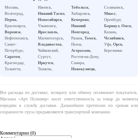
Москва,
Ижевск,
Тобольск
,
Соликамск,
Волгоград,
Нижний Тагил
,
Хабаровск,
Миасс
,
Пермь
,
Новосибирск
,
Кемерово
,
Оренбург,
Красноярск,
Ульяновск,
Нижний
Барнаул
,
Омск
,
Воронеж
,
Ярославль
,
Новгород
,
Казань,
Нефтеюганск,
Магнитогорск,
Рязань,
Томск
,
Челябинск
,
Санкт-
Владивосток
,
Пенза,
Уфа,
Орск
,
Петербург,
Чайковский,
Астрахань
,
Березники.
Саратов
,
Сургут,
Ростов-на-Дону,
Краснодар,
Иркутск
,
Самара,
Тольятти,
Тюмень,
Новокузнецк
,
Все расходы по доставке, возврату или обмену оплачивает покупатель.
Магазин «Арт Полимер» несет ответственность за товар до момента
передачи в службу доставки. Дальнейшие претензии по срокам или
сохранности груза предъявляются транспортной компании.
Комментарии (
0
)