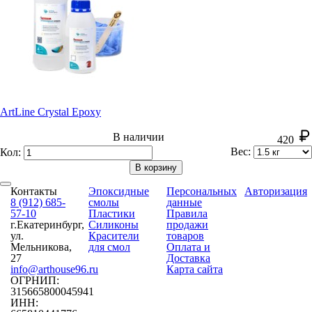
ArtLine Crystal Epoxy
В наличии
420
Вес:
Кол:
В корзину
Контакты
Эпоксидные
Персональных
Авторизация
8 (912) 685-
смолы
данные
57-10
Пластики
Правила
г.Екатеринбург,
Силиконы
продажи
ул.
Красители
товаров
Мельникова,
для смол
Оплата и
27
Доставка
info@arthouse96.ru
Карта сайта
ОГРНИП:
315665800045941
ИНН: