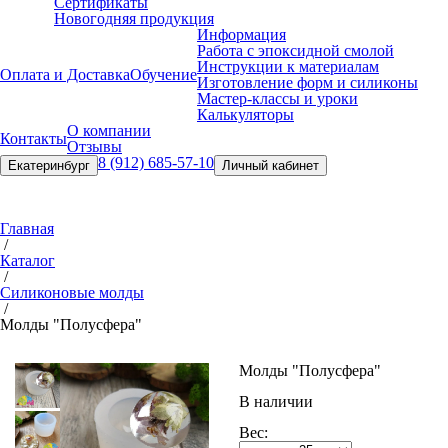
Сертификаты
Новогодняя продукция
Информация
Работа с эпоксидной смолой
Инструкции к материалам
Оплата и Доставка
Обучение
Изготовление форм и силиконы
Мастер-классы и уроки
Калькуляторы
О компании
Контакты
Отзывы
8 (912) 685-57-10
Екатеринбург
Личный кабинет
Главная
/
Каталог
/
Силиконовые молды
/
Молды "Полусфера"
Молды "Полусфера"
В наличии
Вес: