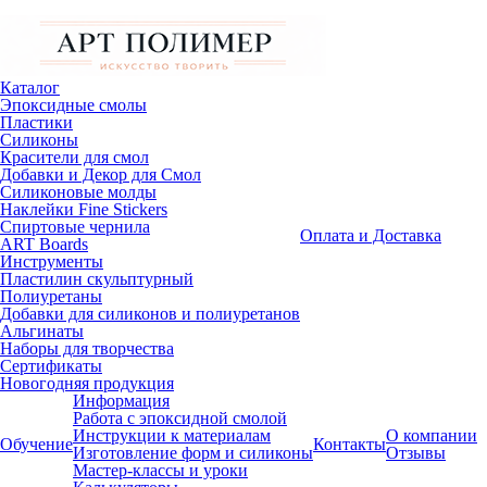
Каталог
Эпоксидные смолы
Пластики
Силиконы
Красители для смол
Добавки и Декор для Смол
Силиконовые молды
Наклейки Fine Stickers
Спиртовые чернила
Оплата и Доставка
ART Boards
Инструменты
Пластилин скульптурный
Полиуретаны
Добавки для силиконов и полиуретанов
Альгинаты
Наборы для творчества
Сертификаты
Новогодняя продукция
Информация
Работа с эпоксидной смолой
Инструкции к материалам
О компании
Обучение
Контакты
Изготовление форм и силиконы
Отзывы
Мастер-классы и уроки