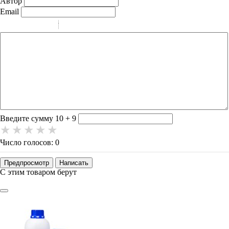
Автор
Email
-
-
-
-
-
-
-
-
-
-
-
-
-
-
-
Введите сумму 10 + 9
Число голосов: 0
Предпросмотр
Написать
С этим товаром берут