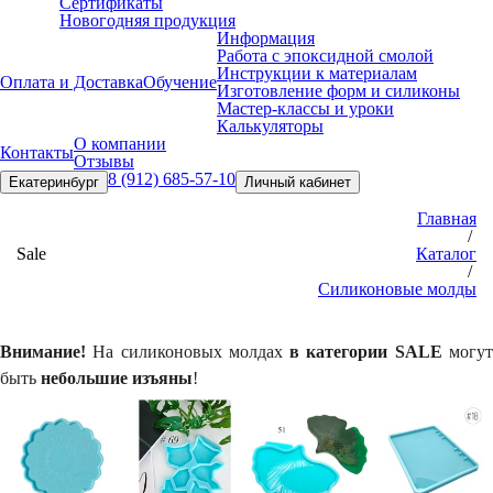
Сертификаты
Новогодняя продукция
Информация
Работа с эпоксидной смолой
Инструкции к материалам
Оплата и Доставка
Обучение
Изготовление форм и силиконы
Мастер-классы и уроки
Калькуляторы
О компании
Контакты
Отзывы
8 (912) 685-57-10
Екатеринбург
Личный кабинет
Главная
/
Sale
Каталог
/
Силиконовые молды
Внимание!
На силиконовых молдах
в категории SALE
могу
быть
небольшие изъяны
!