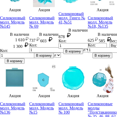
Акция
Акция
Акция
Силиконовый
Силиконовый
Силиконовый
молд, Гинго №
Силиконовый
молд, Модель
молд, Модель
41,№51
молд, Модель
№145
№ 69
№18, №135
В наличии
В наличии
В наличии
В наличии
878
1 610
737
625
603
Кол:
585
Вес:
Кол:
Вес:
Кол:
1 300
Кол:
Вес:
В корзину
В корзину
В корзину
В корзину
Акция
Акция
Акция
Акция
Силиконовый
Силиконовый
Силиконовый
Силиконовые
молд, Модель
молд, Модель
молд, Модель
молды
№136
№15
№ 100
"Подстаканник
№ 35, 46, 88, 62,