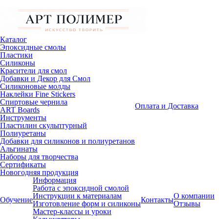
Каталог
Эпоксидные смолы
Пластики
Силиконы
Красители для смол
Добавки и Декор для Смол
Силиконовые молды
Наклейки Fine Stickers
Спиртовые чернила
Оплата и Доставка
ART Boards
Инструменты
Пластилин скульптурный
Полиуретаны
Добавки для силиконов и полиуретанов
Альгинаты
Наборы для творчества
Сертификаты
Новогодняя продукция
Информация
Работа с эпоксидной смолой
Инструкции к материалам
О компании
Обучение
Контакты
Изготовление форм и силиконы
Отзывы
Мастер-классы и уроки