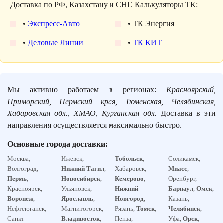
Доставка по РФ, Казахстану и СНГ. Калькуляторы ТК:
•
Экспресс-Авто
• ТК Энергия
•
Деловые Линии
•
ТК КИТ
Мы активно работаем в регионах:
Красноярский,
Приморский, Пермский края, Тюменская, Челябинская,
Хабаровская обл., ХМАО, Курганская обл.
Доставка в эти
направления осуществляется максимально быстро.
Основные города доставки:
Москва,
Ижевск,
Тобольск
,
Соликамск,
Волгоград,
Нижний Тагил
,
Хабаровск,
Миасс
,
Пермь
,
Новосибирск
,
Кемерово
,
Оренбург,
Красноярск,
Ульяновск,
Нижний
Барнаул
,
Омск
,
Воронеж
,
Ярославль
,
Новгород
,
Казань,
Нефтеюганск,
Магнитогорск,
Рязань,
Томск
,
Челябинск
,
Санкт-
Владивосток
,
Пенза,
Уфа,
Орск
,