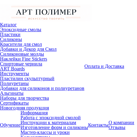
Каталог
Эпоксидные смолы
Пластики
Силиконы
Красители для смол
Добавки и Декор для Смол
Силиконовые молды
Наклейки Fine Stickers
Спиртовые чернила
Оплата и Доставка
ART Boards
Инструменты
Пластилин скульптурный
Полиуретаны
Добавки для силиконов и полиуретанов
Альгинаты
Наборы для творчества
Сертификаты
Новогодняя продукция
Информация
Работа с эпоксидной смолой
Инструкции к материалам
О компании
Обучение
Контакты
Изготовление форм и силиконы
Отзывы
Мастер-классы и уроки