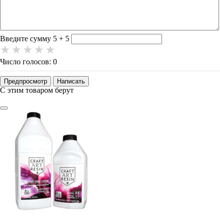
-
-
-
-
-
-
Введите сумму 5 + 5
Число голосов: 0
Предпросмотр
Написать
С этим товаром берут