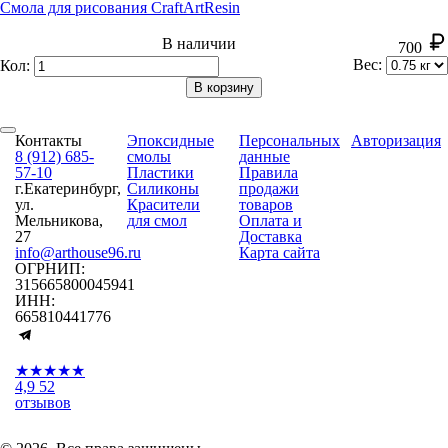
Смола для рисования CraftArt
Resin
В наличии
700
Вес:
Кол:
В корзину
Контакты
Эпоксидные
Персональных
Авторизация
8 (912) 685-
смолы
данные
57-10
Пластики
Правила
г.Екатеринбург,
Силиконы
продажи
ул.
Красители
товаров
Мельникова,
для смол
Оплата и
27
Доставка
info@arthouse96.ru
Карта сайта
ОГРНИП:
315665800045941
ИНН:
665810441776
★★★★★
4,9
52
отзывов