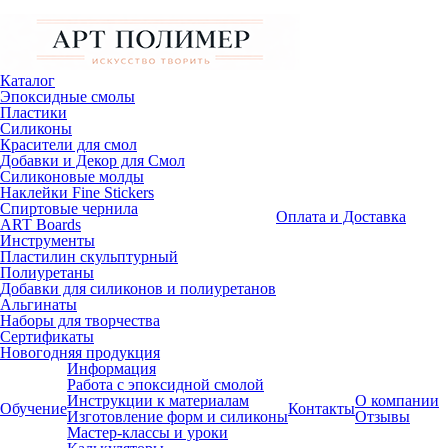
Каталог
Эпоксидные смолы
Пластики
Силиконы
Красители для смол
Добавки и Декор для Смол
Силиконовые молды
Наклейки Fine Stickers
Спиртовые чернила
Оплата и Доставка
ART Boards
Инструменты
Пластилин скульптурный
Полиуретаны
Добавки для силиконов и полиуретанов
Альгинаты
Наборы для творчества
Сертификаты
Новогодняя продукция
Информация
Работа с эпоксидной смолой
Инструкции к материалам
О компании
Обучение
Контакты
Изготовление форм и силиконы
Отзывы
Мастер-классы и уроки