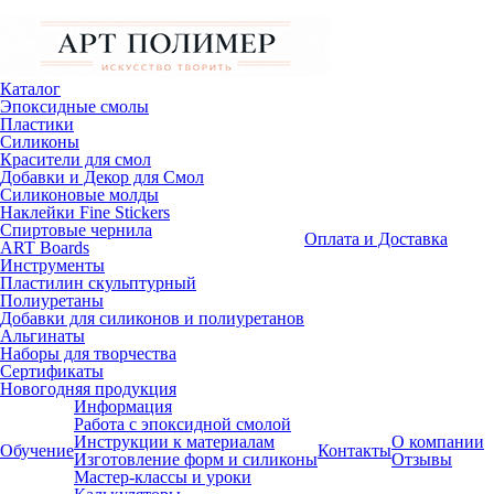
Каталог
Эпоксидные смолы
Пластики
Силиконы
Красители для смол
Добавки и Декор для Смол
Силиконовые молды
Наклейки Fine Stickers
Спиртовые чернила
Оплата и Доставка
ART Boards
Инструменты
Пластилин скульптурный
Полиуретаны
Добавки для силиконов и полиуретанов
Альгинаты
Наборы для творчества
Сертификаты
Новогодняя продукция
Информация
Работа с эпоксидной смолой
Инструкции к материалам
О компании
Обучение
Контакты
Изготовление форм и силиконы
Отзывы
Мастер-классы и уроки