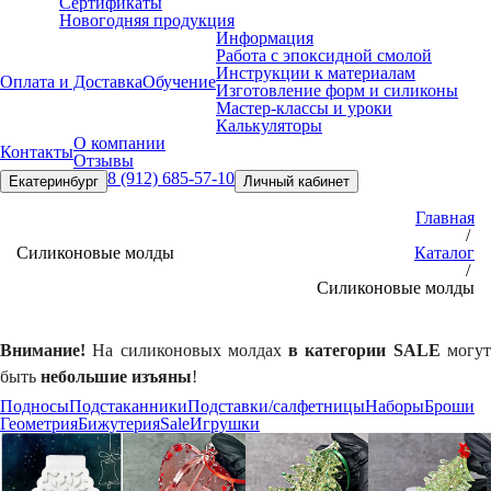
Сертификаты
Новогодняя продукция
Информация
Работа с эпоксидной смолой
Инструкции к материалам
Оплата и Доставка
Обучение
Изготовление форм и силиконы
Мастер-классы и уроки
Калькуляторы
О компании
Контакты
Отзывы
8 (912) 685-57-10
Екатеринбург
Личный кабинет
Главная
/
Силиконовые молды
Каталог
/
Силиконовые молды
Внимание!
На силиконовых молдах
в категории SALE
могу
быть
небольшие изъяны
!
Подносы
Подстаканники
Подставки/салфетницы
Наборы
Броши
Геометрия
Бижутерия
Sale
Игрушки