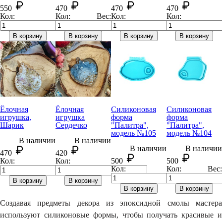
550
470
470
470
Кол:
Кол:
Вес:
Кол:
Кол:
В корзину
В корзину
В корзину
В корзину
Ёлочная
Ёлочная
Силиконовая
Силиконовая
игрушка,
игрушка
форма
форма
Шарик
Сердечко
"Палитра",
"Палитра",
модель №105
модель №104
В наличии
В наличии
В наличии
В наличии
470
420
Кол:
Кол:
500
500
Кол:
Кол:
Вес:
В корзину
В корзину
В корзину
В корзину
Создавая предметы декора из эпоксидной смолы мастера
используют силиконовые формы, чтобы получать красивые и