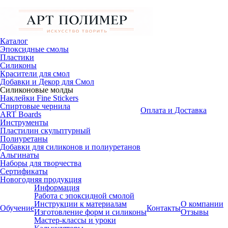
Каталог
Эпоксидные смолы
Пластики
Силиконы
Красители для смол
Добавки и Декор для Смол
Силиконовые молды
Наклейки Fine Stickers
Спиртовые чернила
Оплата и Доставка
ART Boards
Инструменты
Пластилин скульптурный
Полиуретаны
Добавки для силиконов и полиуретанов
Альгинаты
Наборы для творчества
Сертификаты
Новогодняя продукция
Информация
Работа с эпоксидной смолой
Инструкции к материалам
О компании
Обучение
Контакты
Изготовление форм и силиконы
Отзывы
Мастер-классы и уроки