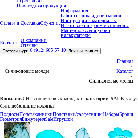
Сертификаты
Новогодняя продукция
Информация
Работа с эпоксидной смолой
Инструкции к материалам
Оплата и Доставка
Обучение
Изготовление форм и силиконы
Мастер-классы и уроки
Калькуляторы
О компании
Контакты
Отзывы
8 (912) 685-57-10
Екатеринбург
Личный кабинет
Главная
/
Силиконовые молды
Каталог
/
Силиконовые молды
Внимание!
На силиконовых молдах
в категории SALE
могу
быть
небольшие изъяны
!
Подносы
Подстаканники
Подставки/салфетницы
Наборы
Броши
Геометрия
Бижутерия
Sale
Игрушки