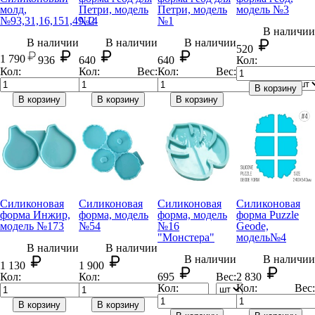
молд,
Петри, модель
Петри, модель
модель №3
№93,31,16,151,49,14
№2
№1
В наличии
В наличии
В наличии
В наличии
520
1 790
936
640
640
Кол:
Кол:
Кол:
Вес:
Кол:
Вес:
Вес:
В корзину
В корзину
В корзину
В корзину
Силиконовая
Силиконовая
Силиконовая
Силиконовая
форма Инжир,
форма, модель
форма, модель
форма Puzzle
модель №173
№54
№16
Geode,
"Монстера"
модель№4
В наличии
В наличии
В наличии
В наличии
1 130
1 900
Кол:
Кол:
695
Вес:
2 830
Кол:
Кол:
Вес:
В корзину
В корзину