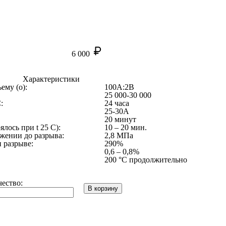
6 000
Характеристики
ъему (о):
100А:2В
25 000-30 000
:
24 часа
25-30А
20 минут
лось при t 25 C):
10 – 20 мин.
яжении до разрыва:
2,8 МПа
 разрыве:
290%
0,6 – 0,8%
200 °С продолжительно
ество:
В корзину