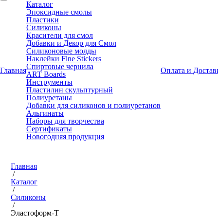
Каталог
Эпоксидные смолы
Пластики
Силиконы
Красители для смол
Добавки и Декор для Смол
Силиконовые молды
Наклейки Fine Stickers
Спиртовые чернила
Главная
Оплата и Достав
ART Boards
Инструменты
Пластилин скульптурный
Полиуретаны
Добавки для силиконов и полиуретанов
Альгинаты
Наборы для творчества
Сертификаты
Новогодняя продукция
Главная
/
Каталог
/
Силиконы
/
Эласто
форм-Т