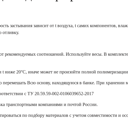
ость застывания зависит от t воздуха, t самих компонентов, вла
ю отливку.
от рекомендуемых соотношений. Используйте весы. В комплекте
 t ниже 20°С, иначе может не произойти полной полимеризации.
 перемешать Всю основу, находящуюся в банке. При хранении м
оответствии с ТУ 20.59.59-002-0106039652-2017
равка транспортными компаниями и почтой России.
ироваться по подбору материалов с учетом совместимости и осо