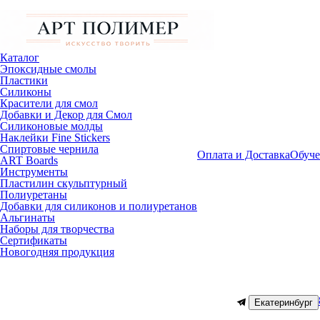
Каталог
Эпоксидные смолы
Пластики
Силиконы
Красители для смол
Добавки и Декор для Смол
Силиконовые молды
Наклейки Fine Stickers
Спиртовые чернила
Оплата и Доставка
Обуче
ART Boards
Инструменты
Пластилин скульптурный
Полиуретаны
Добавки для силиконов и полиуретанов
Альгинаты
Наборы для творчества
Сертификаты
Новогодняя продукция
Екатеринбург