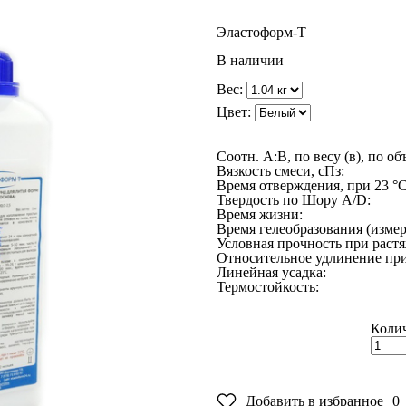
Эласто
форм-Т
В наличии
Вес:
Цвет:
Соотн. A:B, по весу (в), по об
Вязкость смеси, сПз:
Время отверждения, при 23 °C
Твердость по Шору A/D:
Время жизни:
Время гелеобразования (измеря
Условная прочность при раст
Относительное удлинение при
Линейная усадка:
Термостойкость:
Колич
Добавить в избранное
0