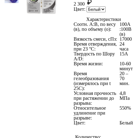
2 300
Цвет:
Характеристики
Соотн. A:B, по весу
100A
(в), по объему (о):
:100B
(в)
Вязкость смеси, сПз:
17000
Время отверждения,
24
при 23 °C:
часа
Твердость по Шору
15А
A/D:
Время жизни:
10-60
минут
Время
20 –
гелеобразования
70
(измерялось при t
мин.
25C):
Условная прочность
4,8
при растяжении до
МПа
разрыва:
Относительное
550%
удлинение при
разрыве:
Цвет:
Белый
Количество: