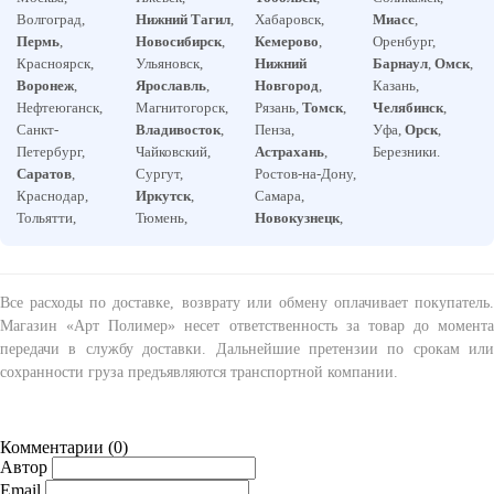
Волгоград,
Нижний Тагил
,
Хабаровск,
Миасс
,
Пермь
,
Новосибирск
,
Кемерово
,
Оренбург,
Красноярск,
Ульяновск,
Нижний
Барнаул
,
Омск
,
Воронеж
,
Ярославль
,
Новгород
,
Казань,
Нефтеюганск,
Магнитогорск,
Рязань,
Томск
,
Челябинск
,
Санкт-
Владивосток
,
Пенза,
Уфа,
Орск
,
Петербург,
Чайковский,
Астрахань
,
Березники.
Саратов
,
Сургут,
Ростов-на-Дону,
Краснодар,
Иркутск
,
Самара,
Тольятти,
Тюмень,
Новокузнецк
,
Все расходы по доставке, возврату или обмену оплачивает покупатель.
Магазин «Арт Полимер» несет ответственность за товар до момента
передачи в службу доставки. Дальнейшие претензии по срокам или
сохранности груза предъявляются транспортной компании.
Комментарии (
0
)
Автор
Email