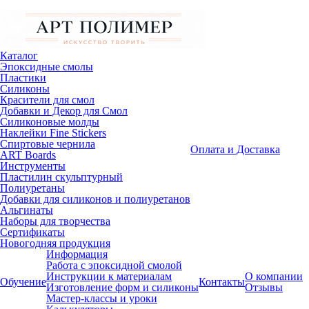
Каталог
Эпоксидные смолы
Пластики
Силиконы
Красители для смол
Добавки и Декор для Смол
Силиконовые молды
Наклейки Fine Stickers
Спиртовые чернила
Оплата и Доставка
ART Boards
Инструменты
Пластилин скульптурный
Полиуретаны
Добавки для силиконов и полиуретанов
Альгинаты
Наборы для творчества
Сертификаты
Новогодняя продукция
Информация
Работа с эпоксидной смолой
Инструкции к материалам
О компании
Обучение
Контакты
Изготовление форм и силиконы
Отзывы
Мастер-классы и уроки