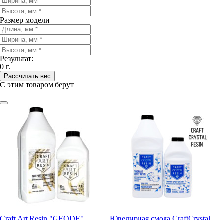
Размер модели
Результат:
0
г.
Рассчитать вес
С этим товаром берут
Craft Art Resin "GEODE"
Ювелирная смола CraftCrystal