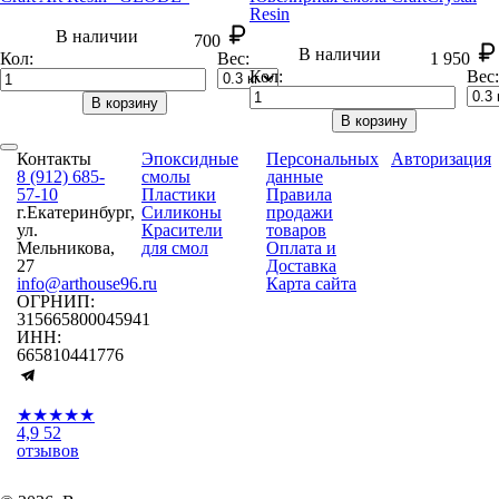
Resin
В наличии
700
В наличии
Кол:
Вес:
1 950
Кол:
Вес:
В корзину
В корзину
Контакты
Эпоксидные
Персональных
Авторизация
8 (912) 685-
смолы
данные
57-10
Пластики
Правила
г.Екатеринбург,
Силиконы
продажи
ул.
Красители
товаров
Мельникова,
для смол
Оплата и
27
Доставка
info@arthouse96.ru
Карта сайта
ОГРНИП:
315665800045941
ИНН:
665810441776
★★★★★
4,9
52
отзывов