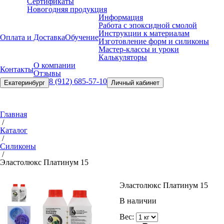
Сертификаты
Новогодняя продукция
Информация
Работа с эпоксидной смолой
Инструкции к материалам
Оплата и Доставка
Обучение
Изготовление форм и силиконы
Мастер-классы и уроки
Калькуляторы
О компании
Контакты
Отзывы
8 (912) 685-57-10
Екатеринбург
Личный кабинет
Главная
/
Каталог
/
Силиконы
/
Эластолюкс Платинум 15
Эластолюкс Платинум 15
В наличии
Вес: