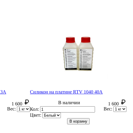
23А
Силикон на платине RTV 1040 40А
В наличии
1 600
1 600
Вес:
Вес:
Кол:
Цвет:
В корзину