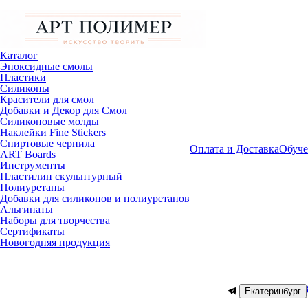
Каталог
Эпоксидные смолы
Пластики
Силиконы
Красители для смол
Добавки и Декор для Смол
Силиконовые молды
Наклейки Fine Stickers
Спиртовые чернила
Оплата и Доставка
Обуче
ART Boards
Инструменты
Пластилин скульптурный
Полиуретаны
Добавки для силиконов и полиуретанов
Альгинаты
Наборы для творчества
Сертификаты
Новогодняя продукция
Екатеринбург