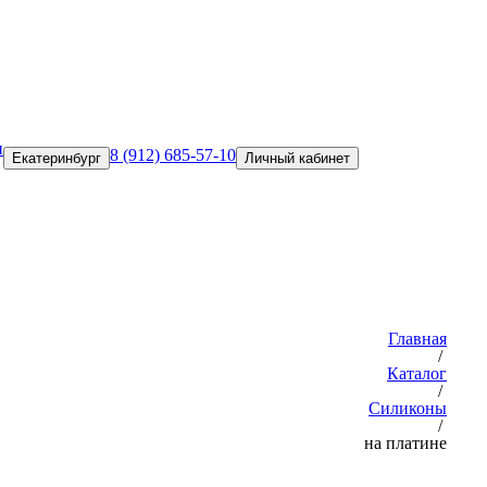
и
8 (912) 685-57-10
Екатеринбург
Личный кабинет
Главная
/
Каталог
/
Силиконы
/
на платине