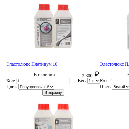
Эластолюкс Платинум 10
Эластолюкс П
В наличии
2 300
Вес:
Кол:
Кол:
Цвет:
Цвет:
В корзину