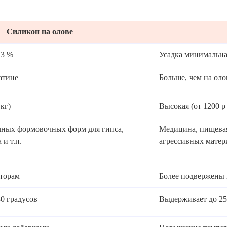
Силикон на олове
.3 %
Усадка минимальн
атине
Больше, чем на оло
 кг)
Высокая (от 1200 р 
чных формовочных форм для гипса,
Медицина, пищевая
 и т.п.
агрессивных матер
торам
Более подвержены
0 градусов
Выдерживает до 25