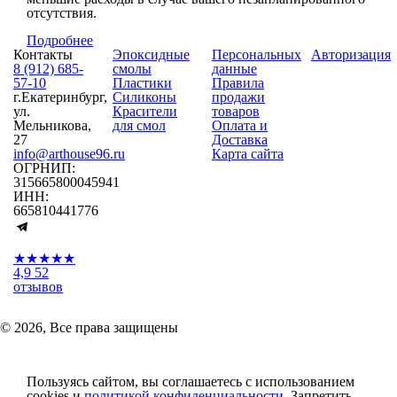
отсутствия.
Подробнее
Контакты
Эпоксидные
Персональных
Авторизация
8 (912) 685-
смолы
данные
57-10
Пластики
Правила
г.Екатеринбург,
Силиконы
продажи
ул.
Красители
товаров
Мельникова,
для смол
Оплата и
27
Доставка
info@arthouse96.ru
Карта сайта
ОГРНИП:
315665800045941
ИНН:
665810441776
★★★★★
4,9
52
отзывов
© 2026, Все права защищены
Пользуясь сайтом, вы соглашаетесь с использованием
cookies и
политикой конфиденциальности
. Запретить