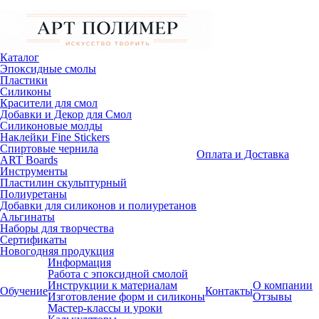
Каталог
Эпоксидные смолы
Пластики
Силиконы
Красители для смол
Добавки и Декор для Смол
Силиконовые молды
Наклейки Fine Stickers
Спиртовые чернила
Оплата и Доставка
ART Boards
Инструменты
Пластилин скульптурный
Полиуретаны
Добавки для силиконов и полиуретанов
Альгинаты
Наборы для творчества
Сертификаты
Новогодняя продукция
Информация
Работа с эпоксидной смолой
Инструкции к материалам
О компании
Обучение
Контакты
Изготовление форм и силиконы
Отзывы
Мастер-классы и уроки