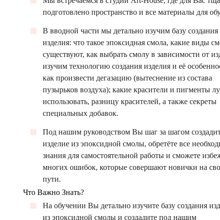
Мы встречаемся в студии Art-House, где для Вас тщ
подготовлено пространство и все материалы для об
В вводной части мы детально изучим базу создания
изделия: что такое эпоксидная смола, какие виды с
существуют, как выбрать смолу в зависимости от из
изучим технологию создания изделия и её особенно
как произвести дегазацию (вытеснение из состава
пузырьков воздуха); какие красители и пигменты л
использовать, разницу красителей, а также секреты
специальных добавок.
Под нашим руководством Вы шаг за шагом создадит
изделие из эпоксидной смолы, обретёте все необхо
знания для самостоятельной работы и сможете избе
многих ошибок, которые совершают новички на св
пути.
Что Важно Знать?
На обучении Вы детально изучите базу создания из
из эпоксидной смолы и создадите под нашим