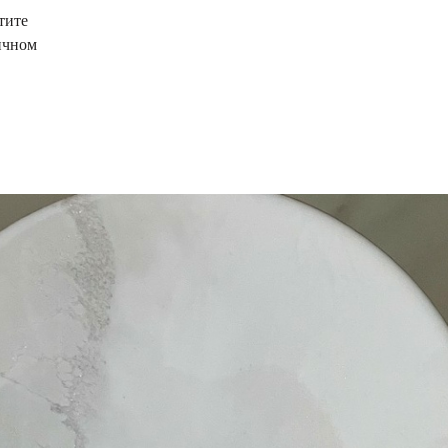
тите
личном