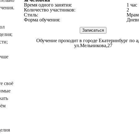
ательно
Время одного занятия:
1 час
учения.
Количество участников:
2
Стиль:
Мрам
Форма обучения:
Днев
мол
Записаться
делия;
Обучение проходит в городе Екатеринбург по а
сти;
ул.Мельникова,27
учше
е своё
димые
жать
оём
делия