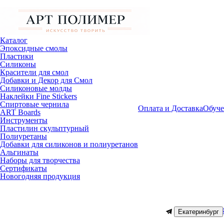
Каталог
Эпоксидные смолы
Пластики
Силиконы
Красители для смол
Добавки и Декор для Смол
Силиконовые молды
Наклейки Fine Stickers
Спиртовые чернила
Оплата и Доставка
Обуче
ART Boards
Инструменты
Пластилин скульптурный
Полиуретаны
Добавки для силиконов и полиуретанов
Альгинаты
Наборы для творчества
Сертификаты
Новогодняя продукция
Екатеринбург