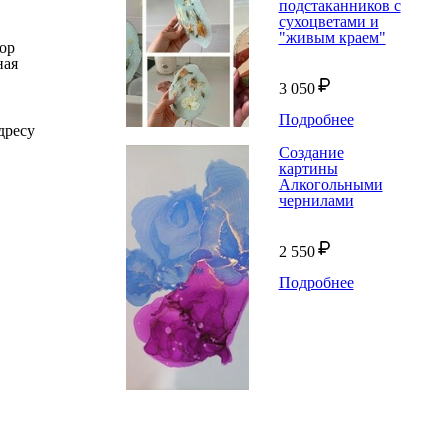
подстаканников с
сухоцветами и
"живым краем"
ор
ная
3 050
Подробнее
дресу
Создание
картины
Алкогольными
чернилами
2 550
Подробнее