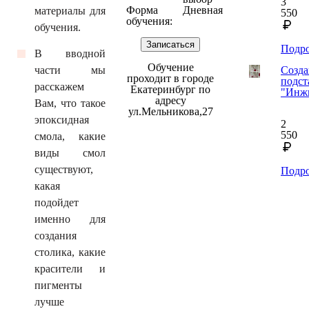
3
Форма
Дневная
материалы для
550
обучения:
обучения.
Записаться
Подр
В вводной
Обучение
части мы
Созда
проходит в городе
подст
расскажем
Екатеринбург по
"Инж
адресу
Вам, что такое
ул.Мельникова,27
эпоксидная
2
550
смола, какие
виды смол
существуют,
Подр
какая
подойдет
именно для
создания
столика, какие
красители и
пигменты
лучше