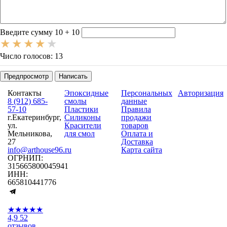
-
-
-
-
Введите сумму 10 + 10
Число голосов: 13
Предпросмотр
Написать
Контакты
Эпоксидные
Персональных
Авторизация
8 (912) 685-
смолы
данные
57-10
Пластики
Правила
г.Екатеринбург,
Силиконы
продажи
ул.
Красители
товаров
Мельникова,
для смол
Оплата и
27
Доставка
info@arthouse96.ru
Карта сайта
ОГРНИП:
315665800045941
ИНН:
665810441776
★★★★★
4,9
52
отзывов