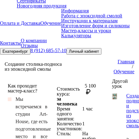
Сертификаты
Новогодняя продукция
Информация
Работа с эпоксидной смолой
Инструкции к материалам
Оплата и Доставка
Обучение
Изготовление форм и силиконы
Мастер-классы и уроки
Калькуляторы
О компании
Контакты
Отзывы
8 (912) 685-57-10
Екатеринбург
Личный кабинет
Главная
Создание столика-подноса
/
из эпоксидной смолы
Обучение
Другой
Как проходит
5 100
урок
Стоимость
мастер-класс?
курса:
Созда
за
Мы
подно
человека
и
встречаемся в
Время
1 час
подст
одного
студии Art-
из
занятия:
эпокс
House, где есть
Количество
1
смол
участников:
подготовленные
Стиль:
На
место и все
выбор