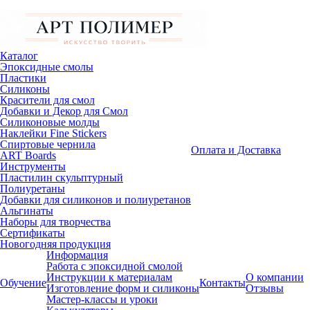
Каталог
Эпоксидные смолы
Пластики
Силиконы
Красители для смол
Добавки и Декор для Смол
Силиконовые молды
Наклейки Fine Stickers
Спиртовые чернила
Оплата и Доставка
ART Boards
Инструменты
Пластилин скульптурный
Полиуретаны
Добавки для силиконов и полиуретанов
Альгинаты
Наборы для творчества
Сертификаты
Новогодняя продукция
Информация
Работа с эпоксидной смолой
Инструкции к материалам
О компании
Обучение
Контакты
Изготовление форм и силиконы
Отзывы
Мастер-классы и уроки