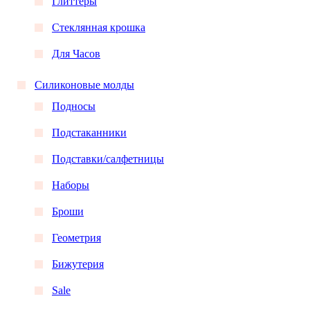
Глиттеры
Стеклянная крошка
Для Часов
Силиконовые молды
Подносы
Подстаканники
Подставки/салфетницы
Наборы
Броши
Геометрия
Бижутерия
Sale