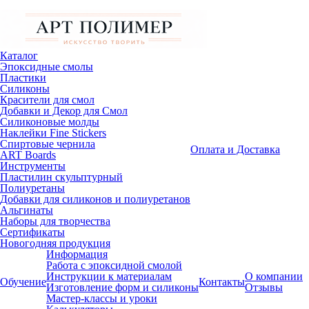
Каталог
Эпоксидные смолы
Пластики
Силиконы
Красители для смол
Добавки и Декор для Смол
Силиконовые молды
Наклейки Fine Stickers
Спиртовые чернила
Оплата и Доставка
ART Boards
Инструменты
Пластилин скульптурный
Полиуретаны
Добавки для силиконов и полиуретанов
Альгинаты
Наборы для творчества
Сертификаты
Новогодняя продукция
Информация
Работа с эпоксидной смолой
Инструкции к материалам
О компании
Обучение
Контакты
Изготовление форм и силиконы
Отзывы
Мастер-классы и уроки