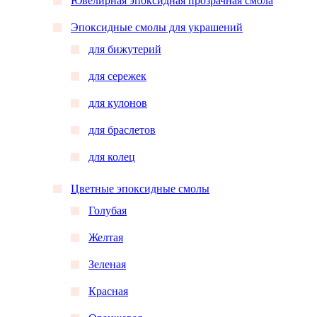
Ювелирная эпоксидная прозрачная смола
Эпоксидные смолы для украшений
для бижутерий
для сережек
для кулонов
для браслетов
для колец
Цветные эпоксидные смолы
Голубая
Желтая
Зеленая
Красная